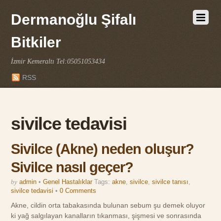
Dermanoğlu Şifalı
Bitkiler
İzmir Kemeraltı Tel:05051053434
RSS
sivilce tedavisi
Sivilce (Akne) neden oluşur?
Sivilce nasıl geçer?
by
admin
•
Genel Hastalıklar
Tags:
akne
,
sivilce
,
sivilce tanısı
,
sivilce tedavisi
•
0 Comments
Akne, cildin orta tabakasında bulunan sebum şu demek oluyor
ki yağ salgılayan kanalların tıkanması, şişmesi ve sonrasında