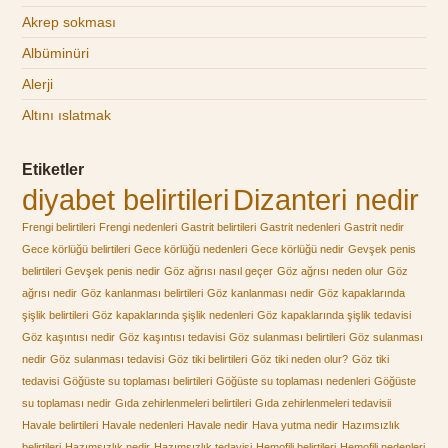
Akrep sokması
Albüminüri
Alerji
Altını ıslatmak
Etiketler
diyabet belirtileri
Dizanteri nedir
Frengi belirtileri
Frengi nedenleri
Gastrit belirtileri
Gastrit nedenleri
Gastrit nedir
Gece körlüğü belirtileri
Gece körlüğü nedenleri
Gece körlüğü nedir
Gevşek penis
belirtileri
Gevşek penis nedir
Göz ağrısı nasıl geçer
Göz ağrısı neden olur
Göz
ağrısı nedir
Göz kanlanması belirtileri
Göz kanlanması nedir
Göz kapaklarında
şişlik belirtileri
Göz kapaklarında şişlik nedenleri
Göz kapaklarında şişlik tedavisi
Göz kaşıntısı nedir
Göz kaşıntısı tedavisi
Göz sulanması belirtileri
Göz sulanması
nedir
Göz sulanması tedavisi
Göz tiki belirtileri
Göz tiki neden olur?
Göz tiki
tedavisi
Göğüste su toplaması belirtileri
Göğüste su toplaması nedenleri
Göğüste
su toplaması nedir
Gıda zehirlenmeleri belirtileri
Gıda zehirlenmeleri tedavisii
Havale belirtileri
Havale nedenleri
Havale nedir
Hava yutma nedir
Hazımsızlık
belirtileri
Hazımsızlık nedir
Hazımsızlık tedavisi
Hemofili belirtileri
Hemofili nedenleri