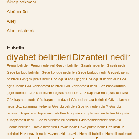
Akrep sokması
Albüminüri
Alerji
Altını ıslatmak
Etiketler
diyabet belirtileri
Dizanteri nedir
Frengi belirtileri
Frengi nedenleri
Gastrit belirtileri
Gastrit nedenleri
Gastrit nedir
Gece körlüğü belirtileri
Gece körlüğü nedenleri
Gece körlüğü nedir
Gevşek penis
belirtileri
Gevşek penis nedir
Göz ağrısı nasıl geçer
Göz ağrısı neden olur
Göz
ağrısı nedir
Göz kanlanması belirtileri
Göz kanlanması nedir
Göz kapaklarında
şişlik belirtileri
Göz kapaklarında şişlik nedenleri
Göz kapaklarında şişlik tedavisi
Göz kaşıntısı nedir
Göz kaşıntısı tedavisi
Göz sulanması belirtileri
Göz sulanması
nedir
Göz sulanması tedavisi
Göz tiki belirtileri
Göz tiki neden olur?
Göz tiki
tedavisi
Göğüste su toplaması belirtileri
Göğüste su toplaması nedenleri
Göğüste
su toplaması nedir
Gıda zehirlenmeleri belirtileri
Gıda zehirlenmeleri tedavisii
Havale belirtileri
Havale nedenleri
Havale nedir
Hava yutma nedir
Hazımsızlık
belirtileri
Hazımsızlık nedir
Hazımsızlık tedavisi
Hemofili belirtileri
Hemofili nedenleri