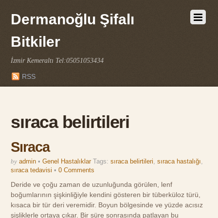
Dermanoğlu Şifalı
Bitkiler
İzmir Kemeraltı Tel:05051053434
RSS
sıraca belirtileri
Sıraca
by
admin
•
Genel Hastalıklar
Tags:
sıraca belirtileri
,
sıraca hastalığı
,
sıraca tedavisi
•
0 Comments
Deride ve çoğu zaman de uzunluğunda görülen, lenf
boğumlarının şişkinliğiyle kendini gösteren bir tüberküloz türü,
kısaca bir tür deri veremidir. Boyun bölgesinde ve yüzde acısız
şişliklerle ortaya çıkar. Bir süre sonrasında patlayan bu