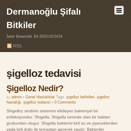
Dermanoğlu Şifalı
Bitkiler
İzmir Kemeraltı Tel:05051053434
RSS
şigelloz tedavisi
Şigelloz Nedir?
by
admin
•
Genel Hastalıklar
Tags:
şigelloz belirtileri
,
şigelloz
hastalığı
,
şigelloz tedavisi
•
0 Comments
Shigelloz sindirim sistemini etkileyen bakteriyel bir
enfeksiyondur. Shigella, Shigella isminde olan bir bakteri
grubundan oluşur. Shigella bakterisi kirli su ve yiyeceklerden
yada kirli dışkı ile temastan geçerek yayılır. Bakteriler