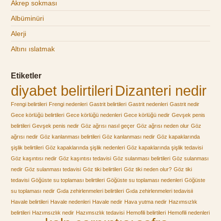
Akrep sokması
Albüminüri
Alerji
Altını ıslatmak
Etiketler
diyabet belirtileri
Dizanteri nedir
Frengi belirtileri
Frengi nedenleri
Gastrit belirtileri
Gastrit nedenleri
Gastrit nedir
Gece körlüğü belirtileri
Gece körlüğü nedenleri
Gece körlüğü nedir
Gevşek penis
belirtileri
Gevşek penis nedir
Göz ağrısı nasıl geçer
Göz ağrısı neden olur
Göz
ağrısı nedir
Göz kanlanması belirtileri
Göz kanlanması nedir
Göz kapaklarında
şişlik belirtileri
Göz kapaklarında şişlik nedenleri
Göz kapaklarında şişlik tedavisi
Göz kaşıntısı nedir
Göz kaşıntısı tedavisi
Göz sulanması belirtileri
Göz sulanması
nedir
Göz sulanması tedavisi
Göz tiki belirtileri
Göz tiki neden olur?
Göz tiki
tedavisi
Göğüste su toplaması belirtileri
Göğüste su toplaması nedenleri
Göğüste
su toplaması nedir
Gıda zehirlenmeleri belirtileri
Gıda zehirlenmeleri tedavisii
Havale belirtileri
Havale nedenleri
Havale nedir
Hava yutma nedir
Hazımsızlık
belirtileri
Hazımsızlık nedir
Hazımsızlık tedavisi
Hemofili belirtileri
Hemofili nedenleri