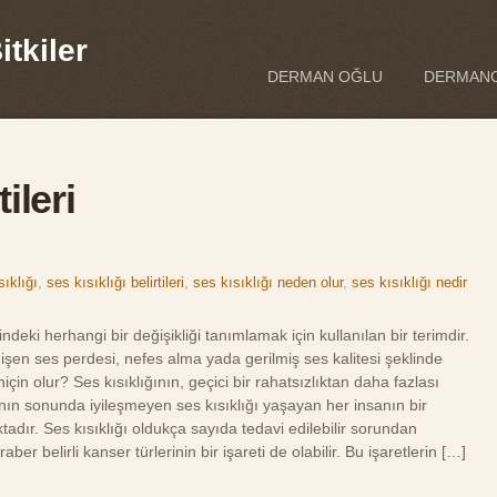
tkiler
DERMAN OĞLU
DERMANO
tileri
sıklığı
,
ses kısıklığı belirtileri
,
ses kısıklığı neden olur
,
ses kısıklığı nedir
ndeki herhangi bir değişikliği tanımlamak için kullanılan bir terimdir.
değişen ses perdesi, nefes alma yada gerilmiş ses kalitesi şeklinde
ı niçin olur? Ses kısıklığının, geçici bir rahatsızlıktan daha fazlası
ftanın sonunda iyileşmeyen ses kısıklığı yaşayan her insanın bir
ır. Ses kısıklığı oldukça sayıda tedavi edilebilir sorundan
er belirli kanser türlerinin bir işareti de olabilir. Bu işaretlerin […]