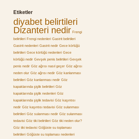
Etiketler
diyabet belirtileri
Dizanteri nedir
Frengi
belirtileri
Frengi nedenleri
Gastrit belirtileri
Gastrit nedenleri
Gastrit nedir
Gece körlüğü
belirtileri
Gece körlüğü nedenleri
Gece
körlüğü nedir
Gevşek penis belirtileri
Gevşek
penis nedir
Göz ağrısı nasıl geçer
Göz ağrısı
neden olur
Göz ağrısı nedir
Göz kanlanması
belirtileri
Göz kanlanması nedir
Göz
kapaklarında şişlik belirtileri
Göz
kapaklarında şişlik nedenleri
Göz
kapaklarında şişlik tedavisi
Göz kaşıntısı
nedir
Göz kaşıntısı tedavisi
Göz sulanması
belirtileri
Göz sulanması nedir
Göz sulanması
tedavisi
Göz tiki belirtileri
Göz tiki neden olur?
Göz tiki tedavisi
Göğüste su toplaması
belirtileri
Göğüste su toplaması nedenleri