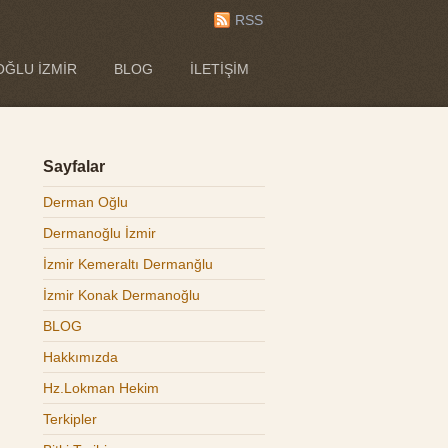
RSS
ĞLU İZMIR
BLOG
İLETIŞIM
Sayfalar
Derman Oğlu
Dermanoğlu İzmir
İzmir Kemeraltı Dermanğlu
İzmir Konak Dermanoğlu
BLOG
Hakkımızda
Hz.Lokman Hekim
Terkipler