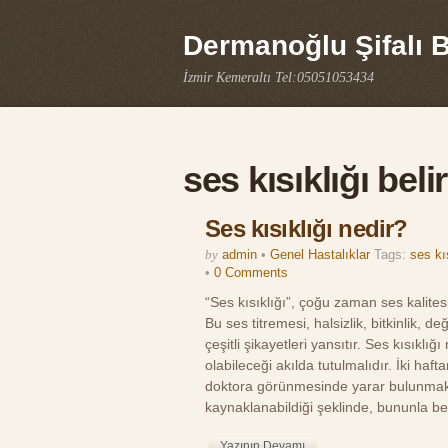
Dermanoğlu Şifalı Bi
İzmir Kemeraltı Tel:05051053434
ses kısıklığı belir
Ses kısıklığı nedir?
by
admin
•
Genel Hastalıklar
Tags:
ses kı
•
0 Comments
“Ses kısıklığı”, çoğu zaman ses kalitesi
Bu ses titremesi, halsizlik, bitkinlik, 
çeşitli şikayetleri yansıtır. Ses kısıklığ
olabileceği akılda tutulmalıdır. İki ha
doktora görünmesinde yarar bulunmaktad
kaynaklanabildiği şeklinde, bununla berab
Yazının Devamı