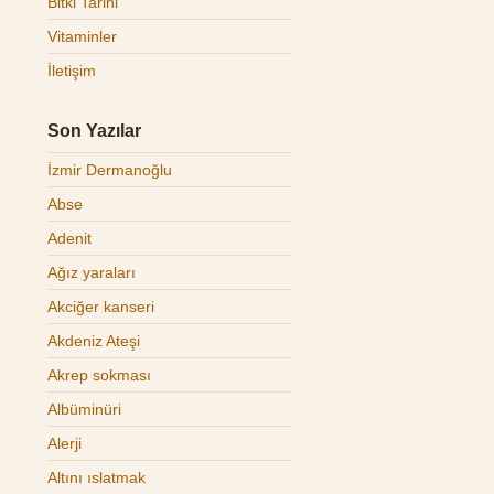
Bitki Tarihi
Vitaminler
İletişim
Son Yazılar
İzmir Dermanoğlu
Abse
Adenit
Ağız yaraları
Akciğer kanseri
Akdeniz Ateşi
Akrep sokması
Albüminüri
Alerji
Altını ıslatmak