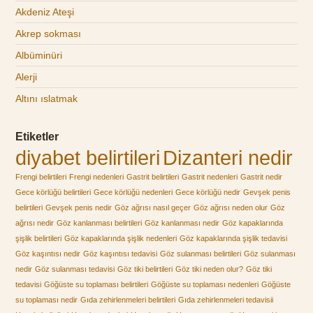
Akdeniz Ateşi
Akrep sokması
Albüminüri
Alerji
Altını ıslatmak
Etiketler
diyabet belirtileri
Dizanteri nedir
Frengi belirtileri
Frengi nedenleri
Gastrit belirtileri
Gastrit nedenleri
Gastrit nedir
Gece körlüğü belirtileri
Gece körlüğü nedenleri
Gece körlüğü nedir
Gevşek penis
belirtileri
Gevşek penis nedir
Göz ağrısı nasıl geçer
Göz ağrısı neden olur
Göz
ağrısı nedir
Göz kanlanması belirtileri
Göz kanlanması nedir
Göz kapaklarında
şişlik belirtileri
Göz kapaklarında şişlik nedenleri
Göz kapaklarında şişlik tedavisi
Göz kaşıntısı nedir
Göz kaşıntısı tedavisi
Göz sulanması belirtileri
Göz sulanması
nedir
Göz sulanması tedavisi
Göz tiki belirtileri
Göz tiki neden olur?
Göz tiki
tedavisi
Göğüste su toplaması belirtileri
Göğüste su toplaması nedenleri
Göğüste
su toplaması nedir
Gıda zehirlenmeleri belirtileri
Gıda zehirlenmeleri tedavisii