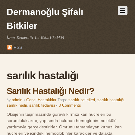
Dermanoğlu Şifalı
Bitkiler
İzmir Kemeraltı Tel:05051053434
RSS
sarılık hastalığı
Sarılık Hastalığı Nedir?
by
admin
•
Genel Hastalıklar
Tags:
sarılık belirtileri
,
sarılık hastalığı
,
sarılık nedir
,
sarılık tedavisi
•
0 Comments
Oksijenin taşınmasında görevli kırmızı kan hücreleri bu
sorumluluklarını, yapısında bulunan hemoglobin molekülü
yardımıyla gerçekleştirirler. Ömrünü tamamlayan kırmızı kan
hücreleri ve içindeki hemoglobinler karaciğer ve dalakta