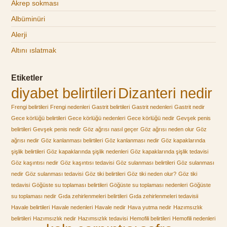
Akrep sokması
Albüminüri
Alerji
Altını ıslatmak
Etiketler
diyabet belirtileri
Dizanteri nedir
Frengi belirtileri
Frengi nedenleri
Gastrit belirtileri
Gastrit nedenleri
Gastrit nedir
Gece körlüğü belirtileri
Gece körlüğü nedenleri
Gece körlüğü nedir
Gevşek penis
belirtileri
Gevşek penis nedir
Göz ağrısı nasıl geçer
Göz ağrısı neden olur
Göz
ağrısı nedir
Göz kanlanması belirtileri
Göz kanlanması nedir
Göz kapaklarında
şişlik belirtileri
Göz kapaklarında şişlik nedenleri
Göz kapaklarında şişlik tedavisi
Göz kaşıntısı nedir
Göz kaşıntısı tedavisi
Göz sulanması belirtileri
Göz sulanması
nedir
Göz sulanması tedavisi
Göz tiki belirtileri
Göz tiki neden olur?
Göz tiki
tedavisi
Göğüste su toplaması belirtileri
Göğüste su toplaması nedenleri
Göğüste
su toplaması nedir
Gıda zehirlenmeleri belirtileri
Gıda zehirlenmeleri tedavisii
Havale belirtileri
Havale nedenleri
Havale nedir
Hava yutma nedir
Hazımsızlık
belirtileri
Hazımsızlık nedir
Hazımsızlık tedavisi
Hemofili belirtileri
Hemofili nedenleri