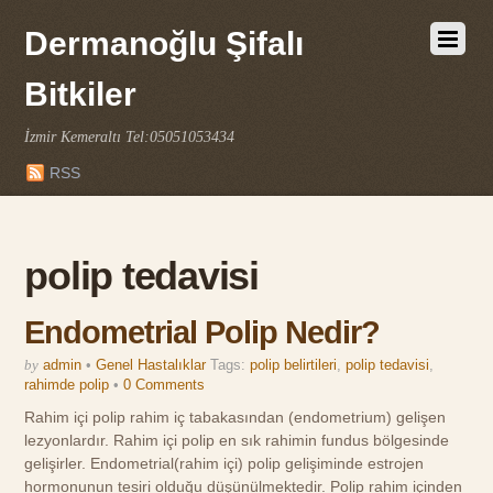
Dermanoğlu Şifalı
Bitkiler
İzmir Kemeraltı Tel:05051053434
RSS
polip tedavisi
Endometrial Polip Nedir?
by
admin
•
Genel Hastalıklar
Tags:
polip belirtileri
,
polip tedavisi
,
rahimde polip
•
0 Comments
Rahim içi polip rahim iç tabakasından (endometrium) gelişen
lezyonlardır. Rahim içi polip en sık rahimin fundus bölgesinde
gelişirler. Endometrial(rahim içi) polip gelişiminde estrojen
hormonunun tesiri olduğu düşünülmektedir. Polip rahim içinden