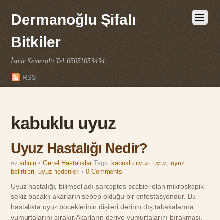
Dermanoğlu Şifalı
Bitkiler
İzmir Kemeraltı Tel:05051053434
RSS
kabuklu uyuz
Uyuz Hastalığı Nedir?
by
admin
•
Genel Hastalıklar
Tags:
kabuklu uyuz
,
uyuz
,
uyuz
belirtileri
,
uyuz nedenleri
•
0 Comments
Uyuz hastalığı, bilimsel adı sarcoptes scabiei olan mikroskopik
sekiz bacaklı akarların sebep olduğu bir enfestasyondur. Bu
hastalıkta uyuz böceklerinin dişileri derinin dış tabakalarına
yumurtalarını bırakır.Akarların deriye yumurtalarını bırakması,