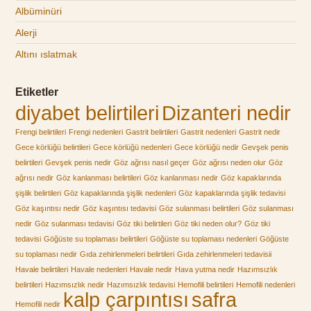
Albüminüri
Alerji
Altını ıslatmak
Etiketler
diyabet belirtileri
Dizanteri nedir
Frengi belirtileri
Frengi nedenleri
Gastrit belirtileri
Gastrit nedenleri
Gastrit nedir
Gece körlüğü belirtileri
Gece körlüğü nedenleri
Gece körlüğü nedir
Gevşek penis
belirtileri
Gevşek penis nedir
Göz ağrısı nasıl geçer
Göz ağrısı neden olur
Göz
ağrısı nedir
Göz kanlanması belirtileri
Göz kanlanması nedir
Göz kapaklarında
şişlik belirtileri
Göz kapaklarında şişlik nedenleri
Göz kapaklarında şişlik tedavisi
Göz kaşıntısı nedir
Göz kaşıntısı tedavisi
Göz sulanması belirtileri
Göz sulanması
nedir
Göz sulanması tedavisi
Göz tiki belirtileri
Göz tiki neden olur?
Göz tiki
tedavisi
Göğüste su toplaması belirtileri
Göğüste su toplaması nedenleri
Göğüste
su toplaması nedir
Gıda zehirlenmeleri belirtileri
Gıda zehirlenmeleri tedavisii
Havale belirtileri
Havale nedenleri
Havale nedir
Hava yutma nedir
Hazımsızlık
belirtileri
Hazımsızlık nedir
Hazımsızlık tedavisi
Hemofili belirtileri
Hemofili nedenleri
kalp çarpıntısı
safra
Hemofili nedir