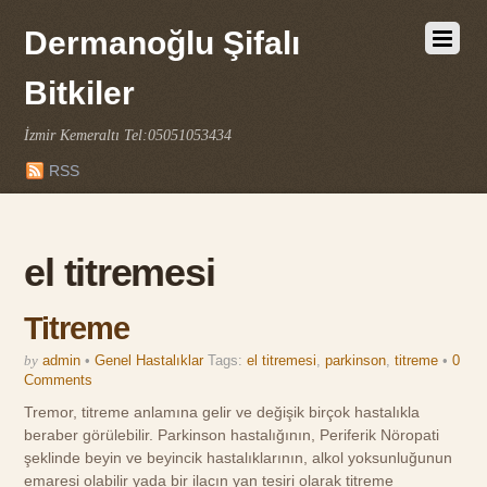
Dermanoğlu Şifalı
Bitkiler
İzmir Kemeraltı Tel:05051053434
RSS
el titremesi
Titreme
by
admin
•
Genel Hastalıklar
Tags:
el titremesi
,
parkinson
,
titreme
•
0
Comments
Tremor, titreme anlamına gelir ve değişik birçok hastalıkla
beraber görülebilir. Parkinson hastalığının, Periferik Nöropati
şeklinde beyin ve beyincik hastalıklarının, alkol yoksunluğunun
emaresi olabilir yada bir ilacın yan tesiri olarak titreme