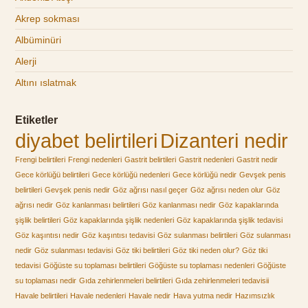
Akrep sokması
Albüminüri
Alerji
Altını ıslatmak
Etiketler
diyabet belirtileri
Dizanteri nedir
Frengi belirtileri
Frengi nedenleri
Gastrit belirtileri
Gastrit nedenleri
Gastrit nedir
Gece körlüğü belirtileri
Gece körlüğü nedenleri
Gece körlüğü nedir
Gevşek penis
belirtileri
Gevşek penis nedir
Göz ağrısı nasıl geçer
Göz ağrısı neden olur
Göz
ağrısı nedir
Göz kanlanması belirtileri
Göz kanlanması nedir
Göz kapaklarında
şişlik belirtileri
Göz kapaklarında şişlik nedenleri
Göz kapaklarında şişlik tedavisi
Göz kaşıntısı nedir
Göz kaşıntısı tedavisi
Göz sulanması belirtileri
Göz sulanması
nedir
Göz sulanması tedavisi
Göz tiki belirtileri
Göz tiki neden olur?
Göz tiki
tedavisi
Göğüste su toplaması belirtileri
Göğüste su toplaması nedenleri
Göğüste
su toplaması nedir
Gıda zehirlenmeleri belirtileri
Gıda zehirlenmeleri tedavisii
Havale belirtileri
Havale nedenleri
Havale nedir
Hava yutma nedir
Hazımsızlık