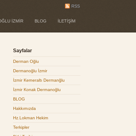
RSS
ĞLU İZMIR
BLOG
İLETIŞIM
Sayfalar
Derman Oğlu
Dermanoğlu İzmir
İzmir Kemeraltı Dermanğlu
İzmir Konak Dermanoğlu
BLOG
Hakkımızda
Hz.Lokman Hekim
Terkipler