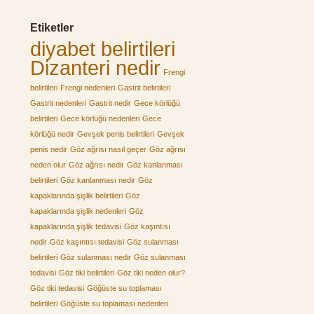
Etiketler
diyabet belirtileri
Dizanteri nedir
Frengi
belirtileri
Frengi nedenleri
Gastrit belirtileri
Gastrit nedenleri
Gastrit nedir
Gece körlüğü
belirtileri
Gece körlüğü nedenleri
Gece
körlüğü nedir
Gevşek penis belirtileri
Gevşek
penis nedir
Göz ağrısı nasıl geçer
Göz ağrısı
neden olur
Göz ağrısı nedir
Göz kanlanması
belirtileri
Göz kanlanması nedir
Göz
kapaklarında şişlik belirtileri
Göz
kapaklarında şişlik nedenleri
Göz
kapaklarında şişlik tedavisi
Göz kaşıntısı
nedir
Göz kaşıntısı tedavisi
Göz sulanması
belirtileri
Göz sulanması nedir
Göz sulanması
tedavisi
Göz tiki belirtileri
Göz tiki neden olur?
Göz tiki tedavisi
Göğüste su toplaması
belirtileri
Göğüste su toplaması nedenleri