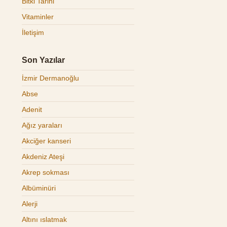
Bitki Tarihi
Vitaminler
İletişim
Son Yazılar
İzmir Dermanoğlu
Abse
Adenit
Ağız yaraları
Akciğer kanseri
Akdeniz Ateşi
Akrep sokması
Albüminüri
Alerji
Altını ıslatmak