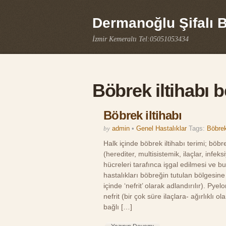
Dermanoğlu Şifalı Bi
İzmir Kemeraltı Tel:05051053434
Böbrek iltihabı be
Böbrek iltihabı
by
admin
•
Genel Hastalıklar
Tags:
Böbrek 
Halk içinde böbrek iltihabı terimi; bö
(herediter, multisistemik, ilaçlar, inf
hücreleri tarafınca işgal edilmesi ve b
hastalıkları böbreğin tutulan bölgesine 
içinde ‘nefrit’ olarak adlandırılır). Pye
nefrit (bir çok süre ilaçlara- ağırlıklı o
bağlı […]