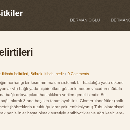
tkiler
DERMAN OĞLU
DERMANO
lirtileri
iltihabı belirtileri
,
Böbrek iltihabı nedir
•
0 Comments
breğin herhangi bir kısmının malum sistemik bir hastalığa yada etkene
eksiyonlar vb) bağlı yada hiçbir etken gösterilemeden vücudun müdafa
una bağlı ortaya çıkan hastalıklara verilen genel isimdir. Bu
bağlı olarak 3 ana başlıkta tanımlayabiliriz: Glomerülonefritler (halk
lonefrit (böbreklerin tutulduğu idrar yolu enfeksiyonu) Tubulointertisyel
larak penisilinler başta olmak suretiyle antibiyotikler ve ağrı kesicilere-