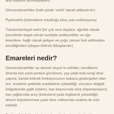
ana başlıkta tanımlayabiliriz:
Glomerülonefritler (halk içinde ‘nefrit’ olarak adlandırılır).
Pyelonefrit (böbreklerin tutulduğu idrar yolu enfeksiyonu)
Tubulointertisyel nefrit (bir çok süre ilaçlara- ağırlıklı olarak
penisilinler başta olmak suretiyle antibiyotikler ve ağrı
kesicilere- bağlı olarak gelişen ve çoğu zaman fark edilmeden
kendiliğinden iyileşen böbrek iltihaplarıdır)
Emareleri nedir?
Glomerülonefritler şu demek oluyor ki nefritler; kendilerini
idrarda kan yada protein görülmesi, çay yada kola rengi idrar
yapma, kanda böbrek fonksiyonunun kabaca göstergeleri olan
üre, kreatinin şeklinde maddelerin yüksekliği, vücudun değişik
bölgelerinde şişlik (ödem), kan basıncında artış (hipertansiyon),
kan yağlarında artış (kolesterol yada trigliserid yüksekliği),
idrarın köpüklenmesi yada idrar miktarında azalma ile izah
edebilir.