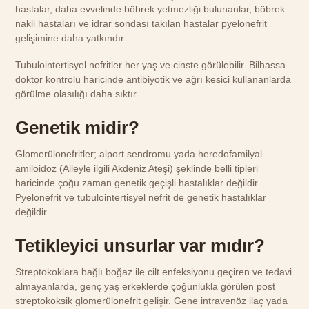
hastalar, daha evvelinde böbrek yetmezliği bulunanlar, böbrek
nakli hastaları ve idrar sondası takılan hastalar pyelonefrit
gelişimine daha yatkındır.
Tubulointertisyel nefritler her yaş ve cinste görülebilir. Bilhassa
doktor kontrolü haricinde antibiyotik ve ağrı kesici kullananlarda
görülme olasılığı daha sıktır.
Genetik midir?
Glomerülonefritler; alport sendromu yada heredofamilyal
amiloidoz (Aileyle ilgili Akdeniz Ateşi) şeklinde belli tipleri
haricinde çoğu zaman genetik geçişli hastalıklar değildir.
Pyelonefrit ve tubulointertisyel nefrit de genetik hastalıklar
değildir.
Tetikleyici unsurlar var mıdır?
Streptokoklara bağlı boğaz ile cilt enfeksiyonu geçiren ve tedavi
almayanlarda, genç yaş erkeklerde çoğunlukla görülen post
streptokoksik glomerülonefrit gelişir. Gene intravenöz ilaç yada