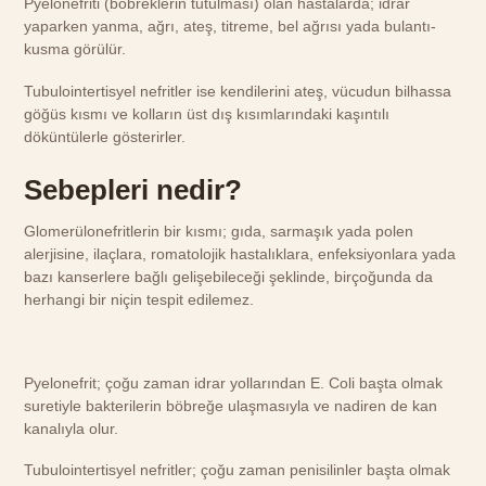
Pyelonefriti (böbreklerin tutulması) olan hastalarda; idrar
yaparken yanma, ağrı, ateş, titreme, bel ağrısı yada bulantı-
kusma görülür.
Tubulointertisyel nefritler ise kendilerini ateş, vücudun bilhassa
göğüs kısmı ve kolların üst dış kısımlarındaki kaşıntılı
döküntülerle gösterirler.
Sebepleri nedir?
Glomerülonefritlerin bir kısmı; gıda, sarmaşık yada polen
alerjisine, ilaçlara, romatolojik hastalıklara, enfeksiyonlara yada
bazı kanserlere bağlı gelişebileceği şeklinde, birçoğunda da
herhangi bir niçin tespit edilemez.
Pyelonefrit; çoğu zaman idrar yollarından E. Coli başta olmak
suretiyle bakterilerin böbreğe ulaşmasıyla ve nadiren de kan
kanalıyla olur.
Tubulointertisyel nefritler; çoğu zaman penisilinler başta olmak