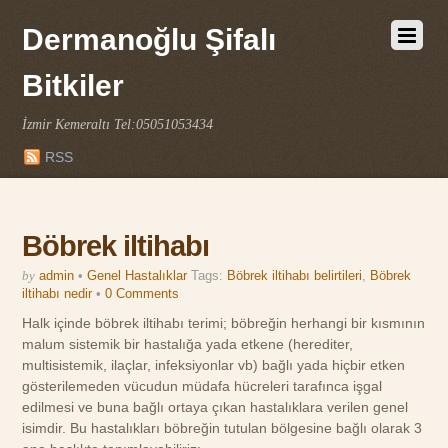
Dermanoğlu Şifalı
Bitkiler
İzmir Kemeraltı Tel:05051053434
RSS
Böbrek iltihabı
by
admin
•
Genel Hastalıklar
Tags:
Böbrek iltihabı belirtileri
,
Böbrek
iltihabı nedir
•
0 Comments
Halk içinde böbrek iltihabı terimi; böbreğin herhangi bir kısmının
malum sistemik bir hastalığa yada etkene (herediter,
multisistemik, ilaçlar, infeksiyonlar vb) bağlı yada hiçbir etken
gösterilemeden vücudun müdafa hücreleri tarafınca işgal
edilmesi ve buna bağlı ortaya çıkan hastalıklara verilen genel
isimdir. Bu hastalıkları böbreğin tutulan bölgesine bağlı olarak 3