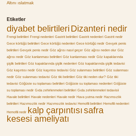
Altını ıslatmak
Etiketler
diyabet belirtileri
Dizanteri nedir
Frengi belirtileri
Frengi nedenleri
Gastrit belirtileri
Gastrit nedenleri
Gastrit nedir
Gece körlüğü belirtileri
Gece körlüğü nedenleri
Gece körlüğü nedir
Gevşek penis
belirtileri
Gevşek penis nedir
Göz ağrısı nasıl geçer
Göz ağrısı neden olur
Göz
ağrısı nedir
Göz kanlanması belirtileri
Göz kanlanması nedir
Göz kapaklarında
şişlik belirtileri
Göz kapaklarında şişlik nedenleri
Göz kapaklarında şişlik tedavisi
Göz kaşıntısı nedir
Göz kaşıntısı tedavisi
Göz sulanması belirtileri
Göz sulanması
nedir
Göz sulanması tedavisi
Göz tiki belirtileri
Göz tiki neden olur?
Göz tiki
tedavisi
Göğüste su toplaması belirtileri
Göğüste su toplaması nedenleri
Göğüste
su toplaması nedir
Gıda zehirlenmeleri belirtileri
Gıda zehirlenmeleri tedavisii
Havale belirtileri
Havale nedenleri
Havale nedir
Hava yutma nedir
Hazımsızlık
belirtileri
Hazımsızlık nedir
Hazımsızlık tedavisi
Hemofili belirtileri
Hemofili nedenleri
kalp çarpıntısı
safra
Hemofili nedir
kesesi ameliyatı