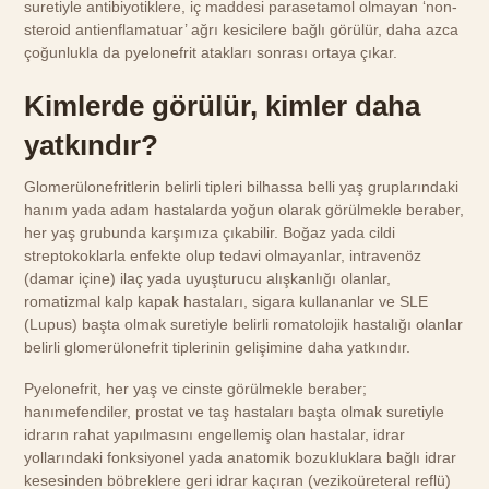
suretiyle antibiyotiklere, iç maddesi parasetamol olmayan ‘non-
steroid antienflamatuar’ ağrı kesicilere bağlı görülür, daha azca
çoğunlukla da pyelonefrit atakları sonrası ortaya çıkar.
Kimlerde görülür, kimler daha
yatkındır?
Glomerülonefritlerin belirli tipleri bilhassa belli yaş gruplarındaki
hanım yada adam hastalarda yoğun olarak görülmekle beraber,
her yaş grubunda karşımıza çıkabilir. Boğaz yada cildi
streptokoklarla enfekte olup tedavi olmayanlar, intravenöz
(damar içine) ilaç yada uyuşturucu alışkanlığı olanlar,
romatizmal kalp kapak hastaları, sigara kullananlar ve SLE
(Lupus) başta olmak suretiyle belirli romatolojik hastalığı olanlar
belirli glomerülonefrit tiplerinin gelişimine daha yatkındır.
Pyelonefrit, her yaş ve cinste görülmekle beraber;
hanımefendiler, prostat ve taş hastaları başta olmak suretiyle
idrarın rahat yapılmasını engellemiş olan hastalar, idrar
yollarındaki fonksiyonel yada anatomik bozukluklara bağlı idrar
kesesinden böbreklere geri idrar kaçıran (vezikoüreteral reflü)