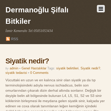
Dermanoğlu Şifalı
Bitkiler
İzmir Kemeraltı Tel:05051053434
RSS
Siyatik nedir?
by
admin
•
Genel Hastalıklar
Tags:
siyatik belirtileri
,
Siyatik nedir?
,
siyatik tedavisi
•
0 Comments
Vücuttaki en uzun ve en kalınca sinir olan siyatik ya da tıp
terminolojisindeki adıyla nervus ischiadicus, belin son
omurlarından çıkarak dizin derhal altında sonlanır. Değişik bir
deyişle belin alt bölgesinde bulunan L4, L5, S1, S2 ve S3 sinir
köklerinin birleşmesi ile meydana gelen siyatik sinir, kalçada yer
edinen ve coxa olarak tanımlanan leğen kemiğinin içindeki