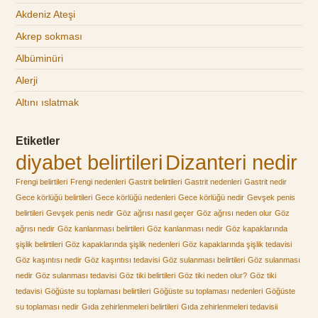
Akdeniz Ateşi
Akrep sokması
Albüminüri
Alerji
Altını ıslatmak
Etiketler
diyabet belirtileri
Dizanteri nedir
Frengi belirtileri
Frengi nedenleri
Gastrit belirtileri
Gastrit nedenleri
Gastrit nedir
Gece körlüğü belirtileri
Gece körlüğü nedenleri
Gece körlüğü nedir
Gevşek penis
belirtileri
Gevşek penis nedir
Göz ağrısı nasıl geçer
Göz ağrısı neden olur
Göz
ağrısı nedir
Göz kanlanması belirtileri
Göz kanlanması nedir
Göz kapaklarında
şişlik belirtileri
Göz kapaklarında şişlik nedenleri
Göz kapaklarında şişlik tedavisi
Göz kaşıntısı nedir
Göz kaşıntısı tedavisi
Göz sulanması belirtileri
Göz sulanması
nedir
Göz sulanması tedavisi
Göz tiki belirtileri
Göz tiki neden olur?
Göz tiki
tedavisi
Göğüste su toplaması belirtileri
Göğüste su toplaması nedenleri
Göğüste
su toplaması nedir
Gıda zehirlenmeleri belirtileri
Gıda zehirlenmeleri tedavisii