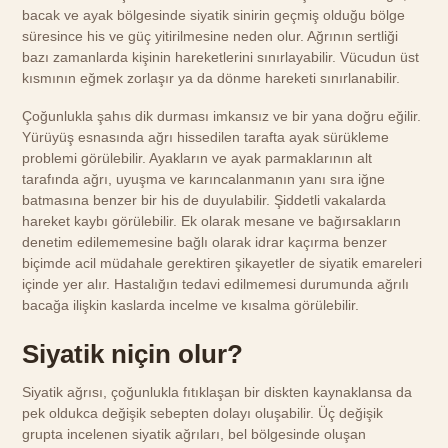
bacak ve ayak bölgesinde siyatik sinirin geçmiş olduğu bölge
süresince his ve güç yitirilmesine neden olur. Ağrının sertliği
bazı zamanlarda kişinin hareketlerini sınırlayabilir. Vücudun üst
kısmının eğmek zorlaşır ya da dönme hareketi sınırlanabilir.
Çoğunlukla şahıs dik durması imkansız ve bir yana doğru eğilir.
Yürüyüş esnasında ağrı hissedilen tarafta ayak sürükleme
problemi görülebilir. Ayakların ve ayak parmaklarının alt
tarafında ağrı, uyuşma ve karıncalanmanın yanı sıra iğne
batmasına benzer bir his de duyulabilir. Şiddetli vakalarda
hareket kaybı görülebilir. Ek olarak mesane ve bağırsakların
denetim edilememesine bağlı olarak idrar kaçırma benzer
biçimde acil müdahale gerektiren şikayetler de siyatik emareleri
içinde yer alır. Hastalığın tedavi edilmemesi durumunda ağrılı
bacağa ilişkin kaslarda incelme ve kısalma görülebilir.
Siyatik niçin olur?
Siyatik ağrısı, çoğunlukla fıtıklaşan bir diskten kaynaklansa da
pek oldukca değişik sebepten dolayı oluşabilir. Üç değişik
grupta incelenen siyatik ağrıları, bel bölgesinde oluşan