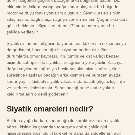
delikli bölgeden geçerek bacağın arka bölgesine uzanır. Diz
ekleminde dallara ayrılıp ayağa kadar ulaşarak bu bölgede
motor ve duyu fonksiyonlarını oluşturur. Siyatik, aslen sinirin
sıkışmasına bağlı oluşan ağrıya verilen isimdir. Çoğunlukla dört
gözle beklenen “Siyatik ne demek?” sorusunun yanıtı bu
şekilde verilebilir.
Siyatik sinirin bel bölgesinde yer edinen köklerinin sıkışması ya
da gerilmesi, bacakta ağrı hissiyatına neden olur. Bazı
durumlarda omur kayması, irin, tümör ve kist varlığı benzer
biçimde sebepler de siyatik sinir ağrısına yol açabilir. Kalçaya
doğru yayılan bel ağrısıyla başlamış olan siyatik ağrısı, sinir
süresince kasıktan bacağın arka kısmına ve buradan ayağa
kadar yayılır. Şiddetli siyatik vakalarında bacak güçsüzleşir, diz
ve bilek refleksleri azalır. Şahıs bacağını ne kadar yukarı
kaldırırsa ağrı o denli şiddetlenir.
Siyatik emareleri nedir?
Belden ayağa kadar uzanan ağrı ile karakterize olan siyatik
ağrısı, kişinin kalçasından topuğuna doğru çekildiğini
hissetmesine niçin olur. Hareket ile daha da şiddetlenen ağrı,