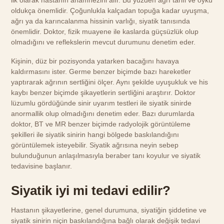
ilk olarak hastanın anamnezini alır. Bu yüzden ağrı tarifi ve öykü
oldukça önemlidir. Çoğunlukla kalçadan topuğa kadar uyuşma,
ağrı ya da karıncalanma hissinin varlığı, siyatik tanısında
önemlidir. Doktor, fizik muayene ile kaslarda güçsüzlük olup
olmadığını ve reflekslerin mevcut durumunu denetim eder.
Kişinin, düz bir pozisyonda yatarken bacağını havaya
kaldırmasını ister. Germe benzer biçimde bazı hareketler
yaptırarak ağrının sertliğini ölçer. Aynı şekilde uyuşukluk ve his
kaybı benzer biçimde şikayetlerin sertliğini araştırır. Doktor
lüzumlu gördüğünde sinir uyarım testleri ile siyatik sinirde
anormallik olup olmadığını denetim eder. Bazı durumlarda
doktor, BT ve MR benzer biçimde radyolojik görüntüleme
şekilleri ile siyatik sinirin hangi bölgede baskılandığını
görüntülemek isteyebilir. Siyatik ağrısına neyin sebep
bulunduğunun anlaşılmasıyla beraber tanı koyulur ve siyatik
tedavisine başlanır.
Siyatik iyi mi tedavi edilir?
Hastanın şikayetlerine, genel durumuna, siyatiğin şiddetine ve
siyatik sinirin niçin baskılandığına bağlı olarak değişik tedavi