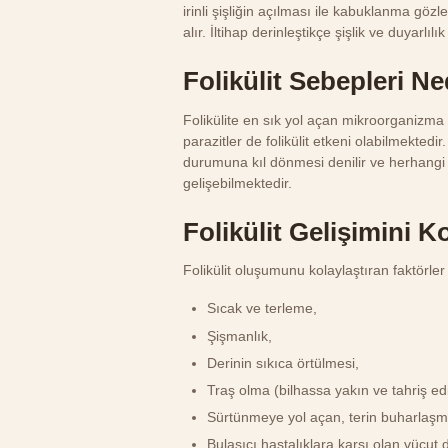
irinli şişliğin açılması ile kabuklanma gözle
alır. İltihap derinleştikçe şişlik ve duyarlılık
Folikülit Sebepleri Ne
Folikülite en sık yol açan mikroorganizma 
parazitler de folikülit etkeni olabilmekted
durumuna kıl dönmesi denilir ve herhangi
gelişebilmektedir.
Folikülit Gelişimini 
Folikülit oluşumunu kolaylaştıran faktörler
Sıcak ve terleme,
Şişmanlık,
Derinin sıkıca örtülmesi,
Traş olma (bilhassa yakın ve tahriş edi
Sürtünmeye yol açan, terin buharlaşma
Bulaşıcı hastalıklara karşı olan vücut d