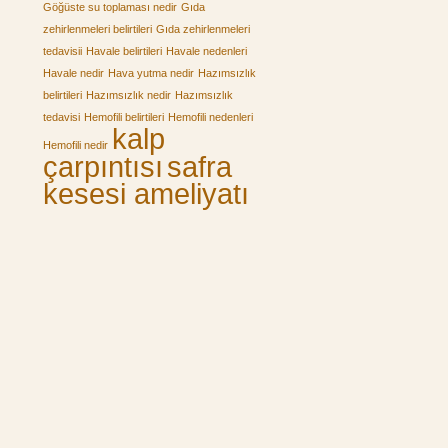
Göğüste su toplaması nedir
Gıda
zehirlenmeleri belirtileri
Gıda zehirlenmeleri
tedavisii
Havale belirtileri
Havale nedenleri
Havale nedir
Hava yutma nedir
Hazımsızlık
belirtileri
Hazımsızlık nedir
Hazımsızlık
tedavisi
Hemofili belirtileri
Hemofili nedenleri
kalp
Hemofili nedir
çarpıntısı
safra
kesesi ameliyatı