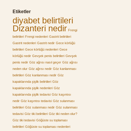
Etiketler
diyabet belirtileri
Dizanteri nedir
Frengi
belirtileri
Frengi nedenleri
Gastrit belirtileri
Gastrit nedenleri
Gastrit nedir
Gece körlüğü
belirtileri
Gece körlüğü nedenleri
Gece
körlüğü nedir
Gevşek penis belirtileri
Gevşek
penis nedir
Göz ağrısı nasıl geçer
Göz ağrısı
neden olur
Göz ağrısı nedir
Göz kanlanması
belirtileri
Göz kanlanması nedir
Göz
kapaklarında şişlik belirtileri
Göz
kapaklarında şişlik nedenleri
Göz
kapaklarında şişlik tedavisi
Göz kaşıntısı
nedir
Göz kaşıntısı tedavisi
Göz sulanması
belirtileri
Göz sulanması nedir
Göz sulanması
tedavisi
Göz tiki belirtileri
Göz tiki neden olur?
Göz tiki tedavisi
Göğüste su toplaması
belirtileri
Göğüste su toplaması nedenleri