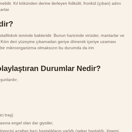
nebilir. Kıl kökünden derine ilerleyen folikülit, fronkül (çıban) adını
 artar.
dir?
stafilokok isminde bakteridir. Bunun haricinde virüsler, mantarlar ve
ir. Kılın deri yüzeyine çıkamadan geriye dönerek içeriye uzaması
 bir mikroorganizma olmaksızın bu durumda da irin
Kolaylaştıran Durumlar Nedir?
 şunlardır;
ci traş)
sına engel olan dar giysiler,
irencini azaltan bazı hastalıkların varlığı (şeker hastalığı, lösemi,