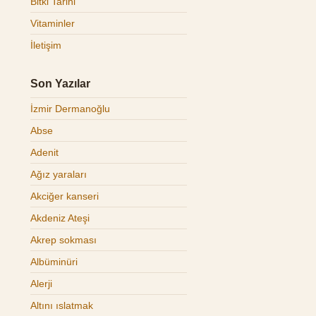
Bitki Tarihi
Vitaminler
İletişim
Son Yazılar
İzmir Dermanoğlu
Abse
Adenit
Ağız yaraları
Akciğer kanseri
Akdeniz Ateşi
Akrep sokması
Albüminüri
Alerji
Altını ıslatmak