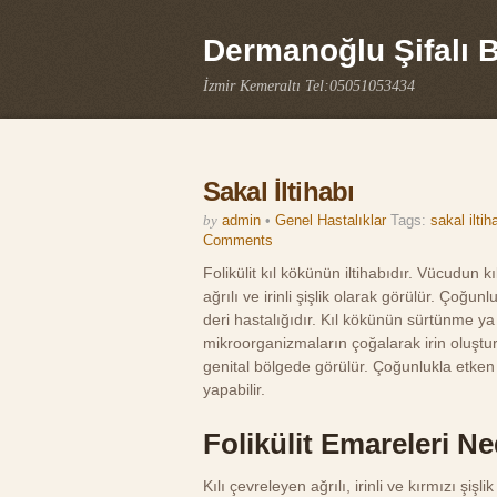
Dermanoğlu Şifalı Bi
İzmir Kemeraltı Tel:05051053434
Sakal İltihabı
by
admin
•
Genel Hastalıklar
Tags:
sakal iltih
Comments
Folikülit kıl kökünün iltihabıdır. Vücudun k
ağrılı ve irinli şişlik olarak görülür. Çoğunl
deri hastalığıdır. Kıl kökünün sürtünme y
mikroorganizmaların çoğalarak irin oluşturm
genital bölgede görülür. Çoğunlukla etken b
yapabilir.
Folikülit Emareleri Ne
Kılı çevreleyen ağrılı, irinli ve kırmızı şişl