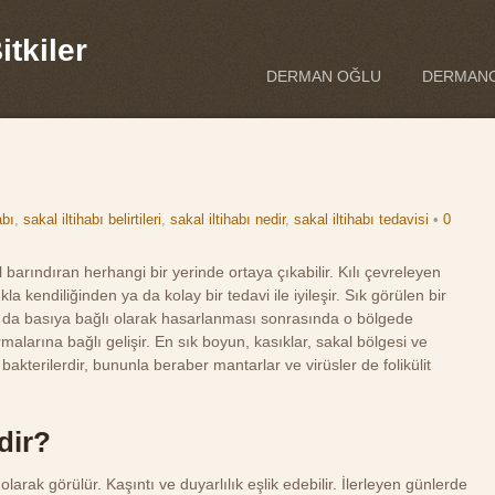
tkiler
DERMAN OĞLU
DERMANO
abı
,
sakal iltihabı belirtileri
,
sakal iltihabı nedir
,
sakal iltihabı tedavisi
•
0
ıl barındıran herhangi bir yerinde ortaya çıkabilir. Kılı çevreleyen
ukla kendiliğinden ya da kolay bir tedavi ile iyileşir. Sık görülen bir
a da basıya bağlı olarak hasarlanması sonrasında o bölgede
alarına bağlı gelişir. En sık boyun, kasıklar, sakal bölgesi ve
akterilerdir, bununla beraber mantarlar ve virüsler de folikülit
dir?
ik olarak görülür. Kaşıntı ve duyarlılık eşlik edebilir. İlerleyen günlerde