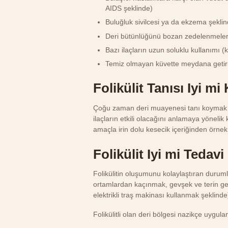
AIDS şeklinde)
Buluğluk sivilcesi ya da ekzema şeklind
Deri bütünlüğünü bozan zedelenmeler (sı
Bazı ilaçların uzun soluklu kullanımı (k
Temiz olmayan küvette meydana getiri
Folikülit Tanısı Iyi m
Çoğu zaman deri muayenesi tanı koymak iç
ilaçların etkili olacağını anlamaya yönelik
amaçla irin dolu kesecik içeriğinden örnek
Folikülit Iyi mi Tedavi
Folikülitin oluşumunu kolaylaştıran duruml
ortamlardan kaçınmak, gevşek ve terin g
elektrikli traş makinası kullanmak şeklinde
Folikülitli olan deri bölgesi nazikçe uygulan