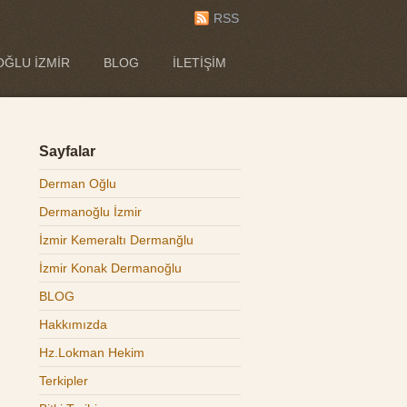
RSS
ĞLU İZMIR
BLOG
İLETIŞIM
Sayfalar
Derman Oğlu
Dermanoğlu İzmir
İzmir Kemeraltı Dermanğlu
İzmir Konak Dermanoğlu
BLOG
Hakkımızda
Hz.Lokman Hekim
Terkipler