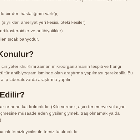
e bir deri hastalığının varlığı,
yrıklar, ameliyat yeri kesisi, öteki kesiler)
ortikosteroidler ve antibiyotikler)
len sıcak banyodur.
i Konulur?
in yeterlidir. Kimi zaman mikroorganizmanın tespiti ve hangi
 kültür antibiyogram isminde olan araştırma yapılması gerekebilir. Bu
 alıp laboratuvarda araştırma yapılır.
 Edilir?
ar ortadan kaldırılmalıdır. (Kilo vermek, aşırı terlemeye yol açan
eçmesine müsaade eden giysiler giymek, traş olmamak ya da
)
acak temizleyiciler ile temiz tutulmalıdır.