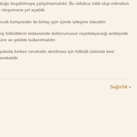
 olduğu boşaltılmaya çalışılmamalıdır. Bu oldukca riskli olup mikrobun
 oluşumuna yol açabilir.
cak kompresler ile birkaç gün içinde iyileşme olacaktır.
iş folikülitlerin tedavisinde doktorunuzun reçeteleyeceği antibiyotik
re ve şekilde kullanılmalıdır.
larda biriken cerahatin akıtılması için folikülit üstünde kesi
erekebilir.
Sağırlık
»