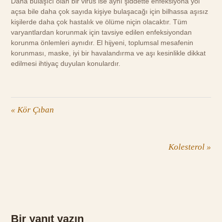
Daha bulaşıcı olan bir virüs ise aynı şiddette enfeksiyona yol
açsa bile daha çok sayıda kişiye bulaşacağı için bilhassa aşısız
kişilerde daha çok hastalık ve ölüme niçin olacaktır. Tüm
varyantlardan korunmak için tavsiye edilen enfeksiyondan
korunma önlemleri aynıdır. El hijyeni, toplumsal mesafenin
korunması, maske, iyi bir havalandırma ve aşı kesinlikle dikkat
edilmesi ihtiyaç duyulan konulardır.
«
Kör Çıban
Kolesterol
»
Bir yanıt yazın