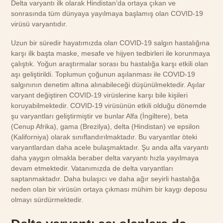
Delta varyantı ilk olarak Hindistan’da ortaya çıkan ve
sonrasında tüm dünyaya yayılmaya başlamış olan COVID-19
virüsü varyantıdır.
Uzun bir süredir hayatımızda olan COVID-19 salgın hastalığına
karşı ilk başta maske, mesafe ve hijyen tedbirleri ile korunmaya
çalıştık. Yoğun araştırmalar sorası bu hastalığa karşı etkili olan
aşı geliştirildi. Toplumun çoğunun aşılanması ile COVID-19
salgınının denetim altına alınabileceği düşünülmektedir. Aşılar
varyant değiştiren COVID-19 virüslerine karşı bile kişileri
koruyabilmektedir. COVID-19 virüsünün etkili olduğu dönemde
şu varyantları geliştirmiştir ve bunlar Alfa (İngiltere), beta
(Cenup Afrika), gama (Brezilya), delta (Hindistan) ve epsilon
(Kaliforniya) olarak sınıflandırılmaktadır. Bu varyantlar öteki
varyantlardan daha acele bulaşmaktadır. Şu anda alfa varyantı
daha yaygın olmakla beraber delta varyantı hızla yayılmaya
devam etmektedir. Vatanımızda de delta varyantları
saptanmaktadır. Daha bulaşıcı ve daha ağır seyirli hastalığa
neden olan bir virüsün ortaya çıkması mühim bir kaygı deposu
olmayı sürdürmektedir.