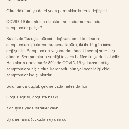
Ciltte döküntü ya da el yada parmaklarda renk değişimi
COVID-19 ile enfekte olduktan ne kadar sonrasında
semptomlar gelişir?
Bu sözde “kuluçka süreci”, doğrusu enfekte olma ile
semptomları gösterme arasındaki süre, iki ila 14 gün içinde
değişebilir. Semptomları yaşamadan önceki averaj süre beş
gündür. Semptomların sertliği fazlaca hafifçe ila şiddetli olabilir.
Hastaların ortalama % 80’inde COVID-19 yalnızca hafifçe
semptomlara niçin olur. Koronavirüsün yol açabildiği ciddi
semptomlar ise şunlardır:
Solunumda güçlük çekme yada nefes darlığı
Göğüs ağrısı, göğüste baskı
Konuşma yada hareket kaybı
Uyanamama (uykudan uyanma).