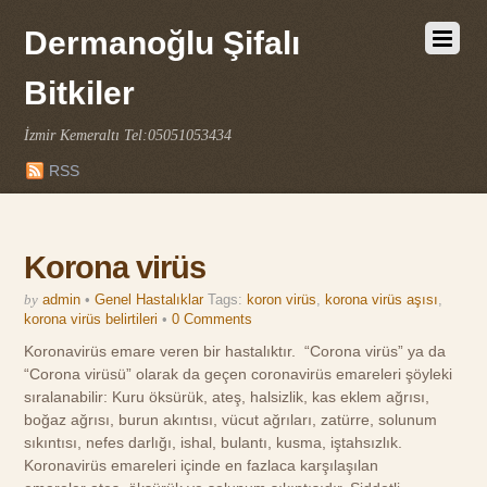
Dermanoğlu Şifalı
Bitkiler
İzmir Kemeraltı Tel:05051053434
RSS
Korona virüs
by
admin
•
Genel Hastalıklar
Tags:
koron virüs
,
korona virüs aşısı
,
korona virüs belirtileri
•
0 Comments
Koronavirüs emare veren bir hastalıktır. “Corona virüs” ya da
“Corona virüsü” olarak da geçen coronavirüs emareleri şöyleki
sıralanabilir: Kuru öksürük, ateş, halsizlik, kas eklem ağrısı,
boğaz ağrısı, burun akıntısı, vücut ağrıları, zatürre, solunum
sıkıntısı, nefes darlığı, ishal, bulantı, kusma, iştahsızlık.
Koronavirüs emareleri içinde en fazlaca karşılaşılan