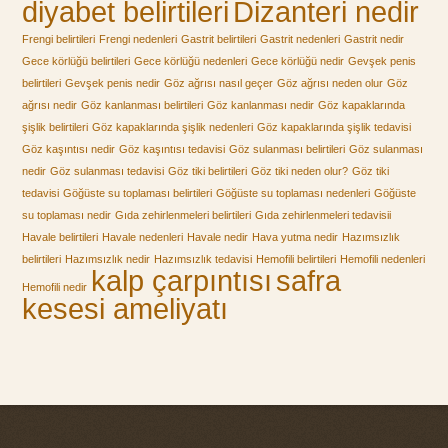
diyabet belirtileri
Dizanteri nedir
Frengi belirtileri
Frengi nedenleri
Gastrit belirtileri
Gastrit nedenleri
Gastrit nedir
Gece körlüğü belirtileri
Gece körlüğü nedenleri
Gece körlüğü nedir
Gevşek penis
belirtileri
Gevşek penis nedir
Göz ağrısı nasıl geçer
Göz ağrısı neden olur
Göz
ağrısı nedir
Göz kanlanması belirtileri
Göz kanlanması nedir
Göz kapaklarında
şişlik belirtileri
Göz kapaklarında şişlik nedenleri
Göz kapaklarında şişlik tedavisi
Göz kaşıntısı nedir
Göz kaşıntısı tedavisi
Göz sulanması belirtileri
Göz sulanması
nedir
Göz sulanması tedavisi
Göz tiki belirtileri
Göz tiki neden olur?
Göz tiki
tedavisi
Göğüste su toplaması belirtileri
Göğüste su toplaması nedenleri
Göğüste
su toplaması nedir
Gıda zehirlenmeleri belirtileri
Gıda zehirlenmeleri tedavisii
Havale belirtileri
Havale nedenleri
Havale nedir
Hava yutma nedir
Hazımsızlık
belirtileri
Hazımsızlık nedir
Hazımsızlık tedavisi
Hemofili belirtileri
Hemofili nedenleri
kalp çarpıntısı
safra
Hemofili nedir
kesesi ameliyatı