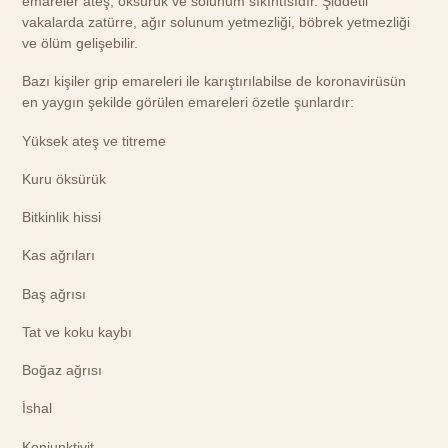
emareler ateş, öksürük ve solunum sıkıntısıdır. Şiddetli
vakalarda zatürre, ağır solunum yetmezliği, böbrek yetmezliği
ve ölüm gelişebilir.
Bazı kişiler grip emareleri ile karıştırılabilse de koronavirüsün
en yaygın şekilde görülen emareleri özetle şunlardır:
Yüksek ateş ve titreme
Kuru öksürük
Bitkinlik hissi
Kas ağrıları
Baş ağrısı
Tat ve koku kaybı
Boğaz ağrısı
İshal
Konjunktivit