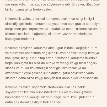
seslerini kullanırlar, sadece söylemekte güçlük çeker, düzgüsel
bir konuşma akışı üretemezler.
Kekemelik, yalnız anormal konuşma sesleri ve akışı ile ilgili
olabildiği şeklinde, konuşmada yaşanmış olan güçlük sebebiyle
sergilenen göz kırpıştırmaları, dudak ve çene titremesi ve omuz
silkmesi şeklinde olağandışı el, kol ve yüz hareketlerini de
kapsayabilmektedir.
Kekeme bireylerin konuşma akışı, gün içindeki değişik durum
ve aktiviteler esnasında değişkenlik izah edebilir. Karşı karşıya
konuşma, bir guruba hitap etme, telefonda konuşma fiillerinin
hepsi konuşma fiili olsa da bireye vereceği kaygı hissi değişik
olacak ve bu da kekemeliğin sertliğini arttıracak ya da
azaltacaktır. Aynı şekilde şiir okurken, şarkı söylerken yada
okurken daha azca kaygı taşıyan fert daha akıcı konuşacaktır.
Kekeme bireyler, söylemek istediklerini akıcı bir halde
söyleyemediklerinin bilincindedirler. Ek olarak konuşmaya
başladıklarında konuştuklarının değil, iyi mi konuştuklarının
daha çok dikkat çektiğini fark ederler.