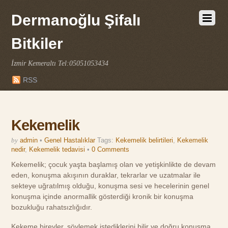
Dermanoğlu Şifalı
Bitkiler
İzmir Kemeraltı Tel:05051053434
RSS
Kekemelik
by
admin
•
Genel Hastalıklar
Tags:
Kekemelik belirtileri
,
Kekemelik
nedir
,
Kekemelik tedavisi
•
0 Comments
Kekemelik; çocuk yaşta başlamış olan ve yetişkinlikte de devam
eden, konuşma akışının duraklar, tekrarlar ve uzatmalar ile
sekteye uğratılmış olduğu, konuşma sesi ve hecelerinin genel
konuşma içinde anormallik gösterdiği kronik bir konuşma
bozukluğu rahatsızlığıdır.
Kekeme bireyler, söylemek istediklerini bilir ve doğru konuşma