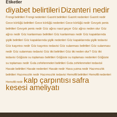
Etiketler
diyabet belirtileri
Dizanteri nedir
Frengi belirtileri
Frengi nedenleri
Gastrit belirtileri
Gastrit nedenleri
Gastrit nedir
Gece körlüğü belirtileri
Gece körlüğü nedenleri
Gece körlüğü nedir
Gevşek penis
belirtileri
Gevşek penis nedir
Göz ağrısı nasıl geçer
Göz ağrısı neden olur
Göz
ağrısı nedir
Göz kanlanması belirtileri
Göz kanlanması nedir
Göz kapaklarında
şişlik belirtileri
Göz kapaklarında şişlik nedenleri
Göz kapaklarında şişlik tedavisi
Göz kaşıntısı nedir
Göz kaşıntısı tedavisi
Göz sulanması belirtileri
Göz sulanması
nedir
Göz sulanması tedavisi
Göz tiki belirtileri
Göz tiki neden olur?
Göz tiki
tedavisi
Göğüste su toplaması belirtileri
Göğüste su toplaması nedenleri
Göğüste
su toplaması nedir
Gıda zehirlenmeleri belirtileri
Gıda zehirlenmeleri tedavisii
Havale belirtileri
Havale nedenleri
Havale nedir
Hava yutma nedir
Hazımsızlık
belirtileri
Hazımsızlık nedir
Hazımsızlık tedavisi
Hemofili belirtileri
Hemofili nedenleri
kalp çarpıntısı
safra
Hemofili nedir
kesesi ameliyatı