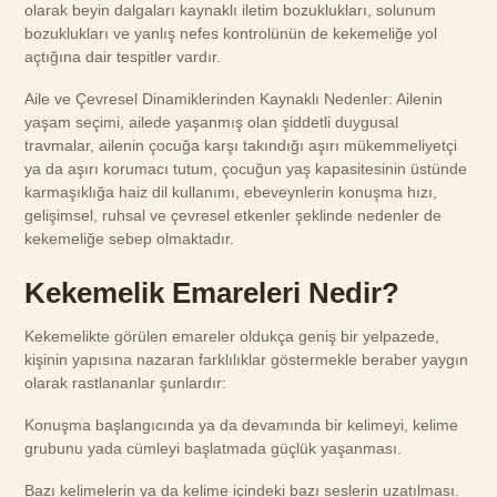
olarak beyin dalgaları kaynaklı iletim bozuklukları, solunum
bozuklukları ve yanlış nefes kontrolünün de kekemeliğe yol
açtığına dair tespitler vardır.
Aile ve Çevresel Dinamiklerinden Kaynaklı Nedenler: Ailenin
yaşam seçimi, ailede yaşanmış olan şiddetli duygusal
travmalar, ailenin çocuğa karşı takındığı aşırı mükemmeliyetçi
ya da aşırı korumacı tutum, çocuğun yaş kapasitesinin üstünde
karmaşıklığa haiz dil kullanımı, ebeveynlerin konuşma hızı,
gelişimsel, ruhsal ve çevresel etkenler şeklinde nedenler de
kekemeliğe sebep olmaktadır.
Kekemelik Emareleri Nedir?
Kekemelikte görülen emareler oldukça geniş bir yelpazede,
kişinin yapısına nazaran farklılıklar göstermekle beraber yaygın
olarak rastlananlar şunlardır:
Konuşma başlangıcında ya da devamında bir kelimeyi, kelime
grubunu yada cümleyi başlatmada güçlük yaşanması.
Bazı kelimelerin ya da kelime içindeki bazı seslerin uzatılması.