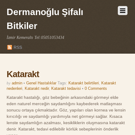
Dermanoğlu Şifalı
Bitkiler
İzmir Kemeraltı Tel:05051053434
RSS
Katarakt
by
admin
•
Genel Hastalıklar
Tags:
Katarakt belirtileri
,
Katarakt
nedenleri
,
Katarakt nedir
,
Katarakt tedavisi
•
0 Comments
Katarakt hastalığı, göz bebeğinin arkasındaki görmeyi elde
eden naturel merceğin saydamlığını kaybederek matlaşması
sonucu ortaya çıkmaktadır. Göz, yapıları olan kornea ve lensin
kırıcılığı ve saydamlığı yardımıyla net görmeyi sağlar. Kısaca
lenste saydamlığın azalması, kesikliklerin oluşmasına katarakt
denir. Katarakt, tedavi edilebilir körlük sebeplerinin önderlik