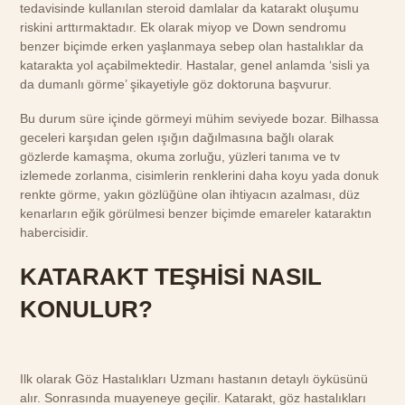
tedavisinde kullanılan steroid damlalar da katarakt oluşumu
riskini arttırmaktadır. Ek olarak miyop ve Down sendromu
benzer biçimde erken yaşlanmaya sebep olan hastalıklar da
katarakta yol açabilmektedir. Hastalar, genel anlamda ‘sisli ya
da dumanlı görme’ şikayetiyle göz doktoruna başvurur.
Bu durum süre içinde görmeyi mühim seviyede bozar. Bilhassa
geceleri karşıdan gelen ışığın dağılmasına bağlı olarak
gözlerde kamaşma, okuma zorluğu, yüzleri tanıma ve tv
izlemede zorlanma, cisimlerin renklerini daha koyu yada donuk
renkte görme, yakın gözlüğüne olan ihtiyacın azalması, düz
kenarların eğik görülmesi benzer biçimde emareler kataraktın
habercisidir.
KATARAKT TEŞHİSİ NASIL
KONULUR?
Ilk olarak Göz Hastalıkları Uzmanı hastanın detaylı öyküsünü
alır. Sonrasında muayeneye geçilir. Katarakt, göz hastalıkları