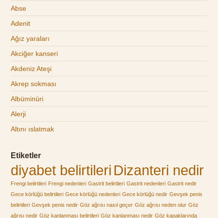
Abse
Adenit
Ağız yaraları
Akciğer kanseri
Akdeniz Ateşi
Akrep sokması
Albüminüri
Alerji
Altını ıslatmak
Etiketler
diyabet belirtileri
Dizanteri nedir
Frengi belirtileri
Frengi nedenleri
Gastrit belirtileri
Gastrit nedenleri
Gastrit nedir
Gece körlüğü belirtileri
Gece körlüğü nedenleri
Gece körlüğü nedir
Gevşek penis
belirtileri
Gevşek penis nedir
Göz ağrısı nasıl geçer
Göz ağrısı neden olur
Göz
ağrısı nedir
Göz kanlanması belirtileri
Göz kanlanması nedir
Göz kapaklarında