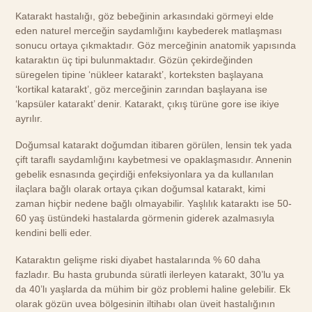
Katarakt hastalığı, göz bebeğinin arkasındaki görmeyi elde
eden naturel merceğin saydamlığını kaybederek matlaşması
sonucu ortaya çıkmaktadır. Göz merceğinin anatomik yapısında
kataraktın üç tipi bulunmaktadır. Gözün çekirdeğinden
süregelen tipine ‘nükleer katarakt’, korteksten başlayana
‘kortikal katarakt’, göz merceğinin zarından başlayana ise
‘kapsüler katarakt’ denir. Katarakt, çıkış türüne gore ise ikiye
ayrılır.
Doğumsal katarakt doğumdan itibaren görülen, lensin tek yada
çift taraflı saydamlığını kaybetmesi ve opaklaşmasıdır. Annenin
gebelik esnasında geçirdiği enfeksiyonlara ya da kullanılan
ilaçlara bağlı olarak ortaya çıkan doğumsal katarakt, kimi
zaman hiçbir nedene bağlı olmayabilir. Yaşlılık kataraktı ise 50-
60 yaş üstündeki hastalarda görmenin giderek azalmasıyla
kendini belli eder.
Kataraktın gelişme riski diyabet hastalarında % 60 daha
fazladır. Bu hasta grubunda süratli ilerleyen katarakt, 30’lu ya
da 40’lı yaşlarda da mühim bir göz problemi haline gelebilir. Ek
olarak gözün uvea bölgesinin iltihabı olan üveit hastalığının