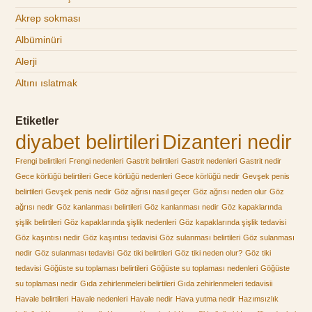
Akrep sokması
Albüminüri
Alerji
Altını ıslatmak
Etiketler
diyabet belirtileri
Dizanteri nedir
Frengi belirtileri
Frengi nedenleri
Gastrit belirtileri
Gastrit nedenleri
Gastrit nedir
Gece körlüğü belirtileri
Gece körlüğü nedenleri
Gece körlüğü nedir
Gevşek penis
belirtileri
Gevşek penis nedir
Göz ağrısı nasıl geçer
Göz ağrısı neden olur
Göz
ağrısı nedir
Göz kanlanması belirtileri
Göz kanlanması nedir
Göz kapaklarında
şişlik belirtileri
Göz kapaklarında şişlik nedenleri
Göz kapaklarında şişlik tedavisi
Göz kaşıntısı nedir
Göz kaşıntısı tedavisi
Göz sulanması belirtileri
Göz sulanması
nedir
Göz sulanması tedavisi
Göz tiki belirtileri
Göz tiki neden olur?
Göz tiki
tedavisi
Göğüste su toplaması belirtileri
Göğüste su toplaması nedenleri
Göğüste
su toplaması nedir
Gıda zehirlenmeleri belirtileri
Gıda zehirlenmeleri tedavisii
Havale belirtileri
Havale nedenleri
Havale nedir
Hava yutma nedir
Hazımsızlık