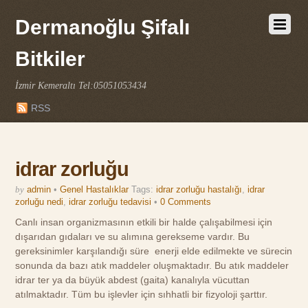
Dermanoğlu Şifalı
Bitkiler
İzmir Kemeraltı Tel:05051053434
RSS
idrar zorluğu
by
admin
•
Genel Hastalıklar
Tags:
idrar zorluğu hastalığı
,
idrar
zorluğu nedi
,
idrar zorluğu tedavisi
•
0 Comments
Canlı insan organizmasının etkili bir halde çalışabilmesi için
dışarıdan gıdaları ve su alımına gerekseme vardır. Bu
gereksinimler karşılandığı süre enerji elde edilmekte ve sürecin
sonunda da bazı atık maddeler oluşmaktadır. Bu atık maddeler
idrar ter ya da büyük abdest (gaita) kanalıyla vücuttan
atılmaktadır. Tüm bu işlevler için sıhhatli bir fizyoloji şarttır.