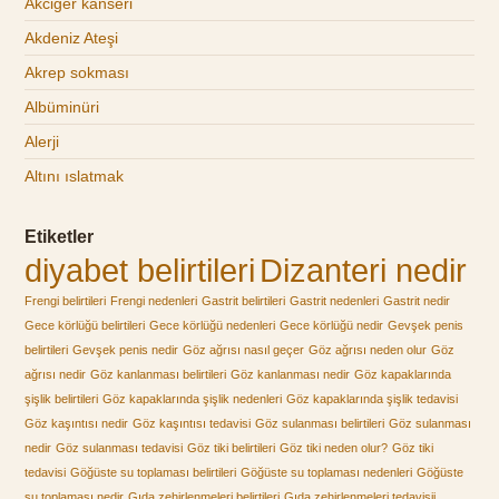
Akciğer kanseri
Akdeniz Ateşi
Akrep sokması
Albüminüri
Alerji
Altını ıslatmak
Etiketler
diyabet belirtileri
Dizanteri nedir
Frengi belirtileri
Frengi nedenleri
Gastrit belirtileri
Gastrit nedenleri
Gastrit nedir
Gece körlüğü belirtileri
Gece körlüğü nedenleri
Gece körlüğü nedir
Gevşek penis
belirtileri
Gevşek penis nedir
Göz ağrısı nasıl geçer
Göz ağrısı neden olur
Göz
ağrısı nedir
Göz kanlanması belirtileri
Göz kanlanması nedir
Göz kapaklarında
şişlik belirtileri
Göz kapaklarında şişlik nedenleri
Göz kapaklarında şişlik tedavisi
Göz kaşıntısı nedir
Göz kaşıntısı tedavisi
Göz sulanması belirtileri
Göz sulanması
nedir
Göz sulanması tedavisi
Göz tiki belirtileri
Göz tiki neden olur?
Göz tiki
tedavisi
Göğüste su toplaması belirtileri
Göğüste su toplaması nedenleri
Göğüste
su toplaması nedir
Gıda zehirlenmeleri belirtileri
Gıda zehirlenmeleri tedavisii