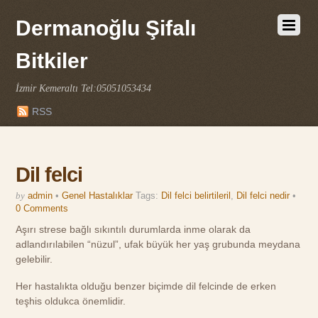
Dermanoğlu Şifalı
Bitkiler
İzmir Kemeraltı Tel:05051053434
RSS
Dil felci
by
admin
•
Genel Hastalıklar
Tags:
Dil felci belirtileril
,
Dil felci nedir
•
0 Comments
Aşırı strese bağlı sıkıntılı durumlarda inme olarak da
adlandırılabilen “nüzul”, ufak büyük her yaş grubunda meydana
gelebilir.
Her hastalıkta olduğu benzer biçimde dil felcinde de erken
teşhis oldukca önemlidir.