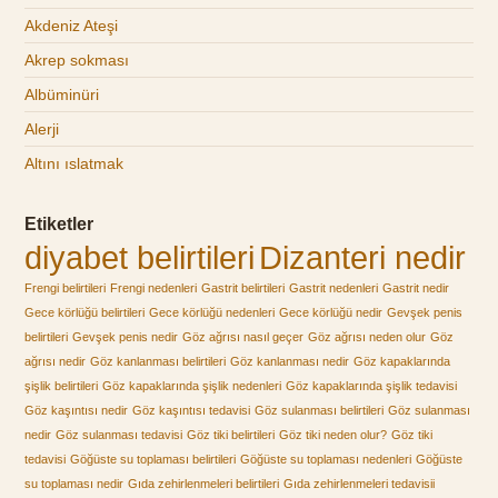
Akdeniz Ateşi
Akrep sokması
Albüminüri
Alerji
Altını ıslatmak
Etiketler
diyabet belirtileri
Dizanteri nedir
Frengi belirtileri
Frengi nedenleri
Gastrit belirtileri
Gastrit nedenleri
Gastrit nedir
Gece körlüğü belirtileri
Gece körlüğü nedenleri
Gece körlüğü nedir
Gevşek penis
belirtileri
Gevşek penis nedir
Göz ağrısı nasıl geçer
Göz ağrısı neden olur
Göz
ağrısı nedir
Göz kanlanması belirtileri
Göz kanlanması nedir
Göz kapaklarında
şişlik belirtileri
Göz kapaklarında şişlik nedenleri
Göz kapaklarında şişlik tedavisi
Göz kaşıntısı nedir
Göz kaşıntısı tedavisi
Göz sulanması belirtileri
Göz sulanması
nedir
Göz sulanması tedavisi
Göz tiki belirtileri
Göz tiki neden olur?
Göz tiki
tedavisi
Göğüste su toplaması belirtileri
Göğüste su toplaması nedenleri
Göğüste
su toplaması nedir
Gıda zehirlenmeleri belirtileri
Gıda zehirlenmeleri tedavisii