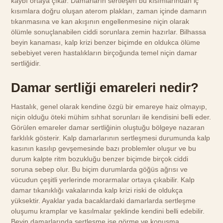
kaybı ortaya çıkar. Damarların sertleşen bu kısımlarından iç
kısımlara doğru oluşan aterom plakları, zaman içinde damarın
tıkanmasına ve kan akışının engellenmesine niçin olarak
ölümle sonuçlanabilen ciddi sorunlara zemin hazırlar. Bilhassa
beyin kanaması, kalp krizi benzer biçimde en oldukca ölüme
sebebiyet veren hastalıkların birçoğunda temel niçin damar
sertliğidir.
Damar sertliği emareleri nedir?
Hastalık, genel olarak kendine özgü bir emareye haiz olmayıp,
niçin olduğu öteki mühim sıhhat sorunları ile kendisini belli eder.
Görülen emareler damar sertliğinin oluştuğu bölgeye nazaran
farklılık gösterir. Kalp damarlarının sertleşmesi durumunda kalp
kasının kasılıp gevşemesinde bazı problemler oluşur ve bu
durum kalpte ritm bozukluğu benzer biçimde birçok ciddi
soruna sebep olur. Bu biçim durumlarda göğüs ağrısı ve
vücudun çeşitli yerlerinde morarmalar ortaya çıkabilir. Kalp
damar tıkanıklığı vakalarında kalp krizi riski de oldukça
yüksektir. Ayaklar yada bacaklardaki damarlarda sertleşme
oluşumu kramplar ve kasılmalar şeklinde kendini belli edebilir.
Beyin damarlarında sertleşme ise görme ve konuşma