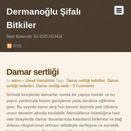
Dermanoğlu Şifalı
Bitkiler
İzmir Kemeraltı Tel:05051053434
RSS
Damar sertliği
by
admin
•
Genel Hastalıklar
Tags:
Damar sertliği belirtileri
,
Damar
sertliği nedenleri
,
Damar sertliği nedir
•
0 Comments
Sıhhatli bireylerde damarlar, esnek bir yapıya haizdir ve bu
yapısı yardımıyla bazen genişleme yada daralma eğilimine
girer. Bu sayede kanın akış hızı benzer biçimde pek oldukca
unsur denetim altında tutulabilir. Ateroskleroz hastalığına haiz
olan bireylerde damar duvarlarında kolesterol birikmesi ve bağ
dokusu oluşumunun artması sebebiyle sertleşme ve esneklik