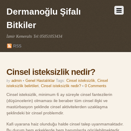
Dermanoğlu Şifalı
Bitkiler
İzmir Kemeraltı Tel:05051053434
RSS
Cinsel isteksizlik nedir?
by
admin
•
Genel Hastalıklar
Tags:
Cinsel isteksizlik
,
Cinsel
isteksizlik belirtileri
,
Cinsel isteksizlik nedir?
•
0 Comments
Cinsel isteksizlik, minimum 6 ay süreyle cinsel fantezilerin
(düşüncelerin) olmaması ile beraber tüm cinsel ilişki ve
mastürbasyon şeklinde cinsel aktivitelerden uzaklaşma
şeklindeki bir cinsel problemdir.
Kafi uyarana haiz olunduğu halde cinsel talep uyanmamaktadır.
Bu durum hem erkeklerde hem hanımlarda görülebilmektedir.