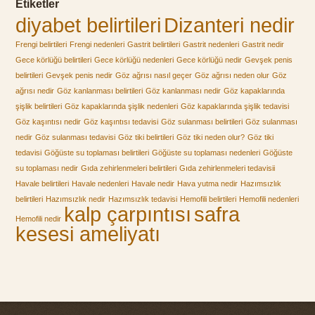
Etiketler
diyabet belirtileri
Dizanteri nedir
Frengi belirtileri
Frengi nedenleri
Gastrit belirtileri
Gastrit nedenleri
Gastrit nedir
Gece körlüğü belirtileri
Gece körlüğü nedenleri
Gece körlüğü nedir
Gevşek penis
belirtileri
Gevşek penis nedir
Göz ağrısı nasıl geçer
Göz ağrısı neden olur
Göz
ağrısı nedir
Göz kanlanması belirtileri
Göz kanlanması nedir
Göz kapaklarında
şişlik belirtileri
Göz kapaklarında şişlik nedenleri
Göz kapaklarında şişlik tedavisi
Göz kaşıntısı nedir
Göz kaşıntısı tedavisi
Göz sulanması belirtileri
Göz sulanması
nedir
Göz sulanması tedavisi
Göz tiki belirtileri
Göz tiki neden olur?
Göz tiki
tedavisi
Göğüste su toplaması belirtileri
Göğüste su toplaması nedenleri
Göğüste
su toplaması nedir
Gıda zehirlenmeleri belirtileri
Gıda zehirlenmeleri tedavisii
Havale belirtileri
Havale nedenleri
Havale nedir
Hava yutma nedir
Hazımsızlık
belirtileri
Hazımsızlık nedir
Hazımsızlık tedavisi
Hemofili belirtileri
Hemofili nedenleri
kalp çarpıntısı
safra
Hemofili nedir
kesesi ameliyatı