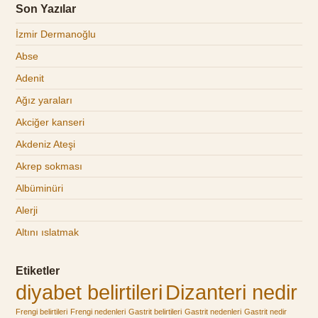
Son Yazılar
İzmir Dermanoğlu
Abse
Adenit
Ağız yaraları
Akciğer kanseri
Akdeniz Ateşi
Akrep sokması
Albüminüri
Alerji
Altını ıslatmak
Etiketler
diyabet belirtileri
Dizanteri nedir
Frengi belirtileri
Frengi nedenleri
Gastrit belirtileri
Gastrit nedenleri
Gastrit nedir