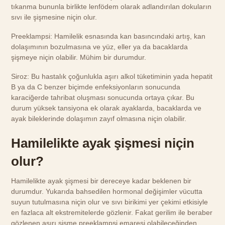
tıkanma bununla birlikte lenfödem olarak adlandırılan dokuların
sıvı ile şişmesine niçin olur.
Preeklampsi: Hamilelik esnasında kan basıncındaki artış, kan
dolaşımının bozulmasına ve yüz, eller ya da bacaklarda
şişmeye niçin olabilir. Mühim bir durumdur.
Siroz: Bu hastalık çoğunlukla aşırı alkol tüketiminin yada hepatit
B ya da C benzer biçimde enfeksiyonların sonucunda
karaciğerde tahribat oluşması sonucunda ortaya çıkar. Bu
durum yüksek tansiyona ek olarak ayaklarda, bacaklarda ve
ayak bileklerinde dolaşımın zayıf olmasına niçin olabilir.
Hamilelikte ayak şişmesi niçin
olur?
Hamilelikte ayak şişmesi bir dereceye kadar beklenen bir
durumdur. Yukarıda bahsedilen hormonal değişimler vücutta
suyun tutulmasına niçin olur ve sıvı birikimi yer çekimi etkisiyle
en fazlaca alt ekstremitelerde gözlenir. Fakat gerilim ile beraber
gözlenen aşırı şişme preeklampsi emaresi olabileceğinden