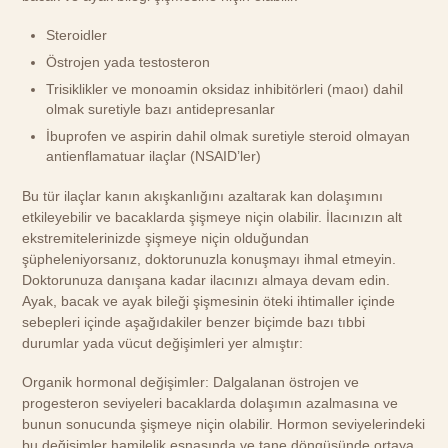
Steroidler
Östrojen yada testosteron
Trisiklikler ve monoamin oksidaz inhibitörleri (maoı) dahil
olmak suretiyle bazı antidepresanlar
İbuprofen ve aspirin dahil olmak suretiyle steroid olmayan
antienflamatuar ilaçlar (NSAID’ler)
Bu tür ilaçlar kanın akışkanlığını azaltarak kan dolaşımını
etkileyebilir ve bacaklarda şişmeye niçin olabilir. İlacınızın alt
ekstremitelerinizde şişmeye niçin olduğundan
şüpheleniyorsanız, doktorunuzla konuşmayı ihmal etmeyin.
Doktorunuza danışana kadar ilacınızı almaya devam edin.
Ayak, bacak ve ayak bileği şişmesinin öteki ihtimaller içinde
sebepleri içinde aşağıdakiler benzer biçimde bazı tıbbi
durumlar yada vücut değişimleri yer almıştır:
Organik hormonal değişimler: Dalgalanan östrojen ve
progesteron seviyeleri bacaklarda dolaşımın azalmasına ve
bunun sonucunda şişmeye niçin olabilir. Hormon seviyelerindeki
bu değişimler hamilelik esnasında ve tane döngüsünde ortaya