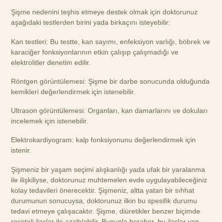
Şişme nedenini teşhis etmeye destek olmak için doktorunuz
aşağıdaki testlerden birini yada birkaçını isteyebilir:
Kan testleri: Bu testte, kan sayımı, enfeksiyon varlığı, böbrek ve
karaciğer fonksiyonlarının etkin çalışıp çalışmadığı ve
elektrolitler denetim edilir.
Röntgen görüntülemesi: Şişme bir darbe sonucunda olduğunda
kemikleri değerlendirmek için istenebilir.
Ultrason görüntülemesi: Organları, kan damarlarını ve dokuları
incelemek için istenebilir.
Elektrokardiyogram: kalp fonksiyonunu değerlendirmek için
istenir.
Şişmeniz bir yaşam seçimi alışkanlığı yada ufak bir yaralanma
ile ilişkiliyse, doktorunuz muhtemelen evde uygulayabileceğiniz
kolay tedavileri önerecektir. Şişmeniz, altta yatan bir sıhhat
durumunun sonucuysa, doktorunuz ilkin bu spesifik durumu
tedavi etmeye çalışacaktır. Şişme, diüretikler benzer biçimde
reçeteli ilaçlar ile azaltılabilir. Bununla beraber, bu ilaçlar yan