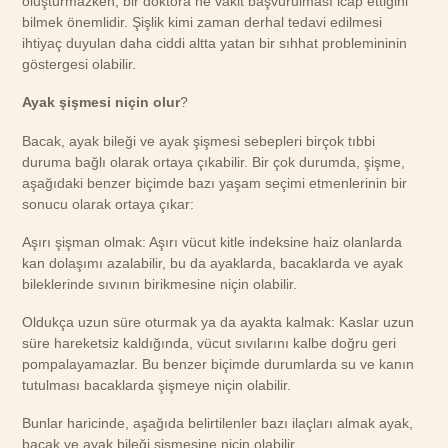
oluşturmazken, bir doktora ne vakit başvurulması icap ettiğini
bilmek önemlidir. Şişlik kimi zaman derhal tedavi edilmesi
ihtiyaç duyulan daha ciddi altta yatan bir sıhhat problemininin
göstergesi olabilir.
Ayak şişmesi niçin olur
?
Bacak, ayak bileği ve ayak şişmesi sebepleri birçok tıbbi
duruma bağlı olarak ortaya çıkabilir. Bir çok durumda, şişme,
aşağıdaki benzer biçimde bazı yaşam seçimi etmenlerinin bir
sonucu olarak ortaya çıkar:
Aşırı şişman olmak: Aşırı vücut kitle indeksine haiz olanlarda
kan dolaşımı azalabilir, bu da ayaklarda, bacaklarda ve ayak
bileklerinde sıvının birikmesine niçin olabilir.
Oldukça uzun süre oturmak ya da ayakta kalmak: Kaslar uzun
süre hareketsiz kaldığında, vücut sıvılarını kalbe doğru geri
pompalayamazlar. Bu benzer biçimde durumlarda su ve kanın
tutulması bacaklarda şişmeye niçin olabilir.
Bunlar haricinde, aşağıda belirtilenler bazı ilaçları almak ayak,
bacak ve ayak bileği şişmesine niçin olabilir.