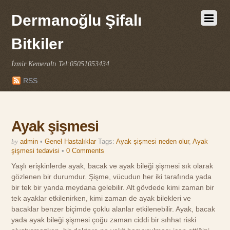
Dermanoğlu Şifalı
Bitkiler
İzmir Kemeraltı Tel:05051053434
RSS
Ayak şişmesi
by
admin
•
Genel Hastalıklar
Tags:
Ayak şişmesi neden olur
,
Ayak
şişmesi tedavisi
•
0 Comments
Yaşlı erişkinlerde ayak, bacak ve ayak bileği şişmesi sık olarak
gözlenen bir durumdur. Şişme, vücudun her iki tarafında yada
bir tek bir yanda meydana gelebilir. Alt gövdede kimi zaman bir
tek ayaklar etkilenirken, kimi zaman de ayak bilekleri ve
bacaklar benzer biçimde çoklu alanlar etkilenebilir. Ayak, bacak
yada ayak bileği şişmesi çoğu zaman ciddi bir sıhhat riski