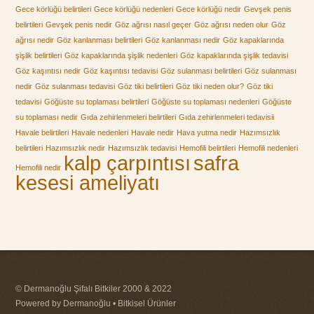
Gece körlüğü belirtileri
Gece körlüğü nedenleri
Gece körlüğü nedir
Gevşek penis
belirtileri
Gevşek penis nedir
Göz ağrısı nasıl geçer
Göz ağrısı neden olur
Göz
ağrısı nedir
Göz kanlanması belirtileri
Göz kanlanması nedir
Göz kapaklarında
şişlik belirtileri
Göz kapaklarında şişlik nedenleri
Göz kapaklarında şişlik tedavisi
Göz kaşıntısı nedir
Göz kaşıntısı tedavisi
Göz sulanması belirtileri
Göz sulanması
nedir
Göz sulanması tedavisi
Göz tiki belirtileri
Göz tiki neden olur?
Göz tiki
tedavisi
Göğüste su toplaması belirtileri
Göğüste su toplaması nedenleri
Göğüste
su toplaması nedir
Gıda zehirlenmeleri belirtileri
Gıda zehirlenmeleri tedavisii
Havale belirtileri
Havale nedenleri
Havale nedir
Hava yutma nedir
Hazımsızlık
belirtileri
Hazımsızlık nedir
Hazımsızlık tedavisi
Hemofili belirtileri
Hemofili nedenleri
kalp çarpıntısı
safra
Hemofili nedir
kesesi ameliyatı
© Dermanoğlu Şifalı Bitkiler 2000 & 2022
Powered by Dermanoğlu • Bitkisel Ürünler