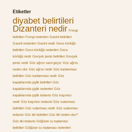
Etiketler
diyabet belirtileri
Dizanteri nedir
Frengi
belirtileri
Frengi nedenleri
Gastrit belirtileri
Gastrit nedenleri
Gastrit nedir
Gece körlüğü
belirtileri
Gece körlüğü nedenleri
Gece
körlüğü nedir
Gevşek penis belirtileri
Gevşek
penis nedir
Göz ağrısı nasıl geçer
Göz ağrısı
neden olur
Göz ağrısı nedir
Göz kanlanması
belirtileri
Göz kanlanması nedir
Göz
kapaklarında şişlik belirtileri
Göz
kapaklarında şişlik nedenleri
Göz
kapaklarında şişlik tedavisi
Göz kaşıntısı
nedir
Göz kaşıntısı tedavisi
Göz sulanması
belirtileri
Göz sulanması nedir
Göz sulanması
tedavisi
Göz tiki belirtileri
Göz tiki neden olur?
Göz tiki tedavisi
Göğüste su toplaması
belirtileri
Göğüste su toplaması nedenleri