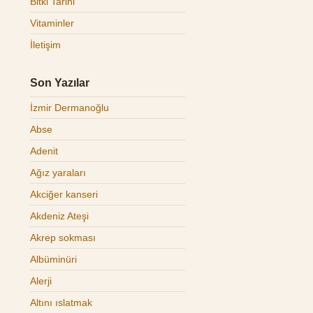
Bitki Tarihi
Vitaminler
İletişim
Son Yazılar
İzmir Dermanoğlu
Abse
Adenit
Ağız yaraları
Akciğer kanseri
Akdeniz Ateşi
Akrep sokması
Albüminüri
Alerji
Altını ıslatmak