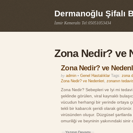
Dermanoğlu Şifalı Bi
İzmir Kemeraltı Tel:05051053434
Zona Nedir? ve 
Zona Nedir? ve Nedenl
by
admin
•
Genel Hastalıklar
Tags:
zona d
Zona Nedir? ve Nedenleri
,
zonanın tedavis
Zona Nedir? Sebepleri ve Iyi mi tedavi 
şeklinde görülen, viral kaynaklı bulaşıc
vücudun herhangi bir yerinde ortaya çı
tekli bir kabarcık şeridi olarak görünür
virüsünden oluşur. Düzgüsel şartlarda k
omuriliği ve beyninin yakınındaki sinir
Yazının Devamı