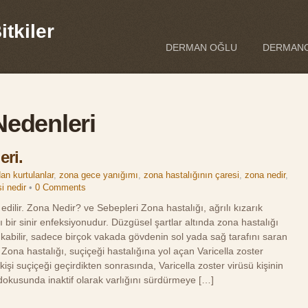
tkiler
DERMAN OĞLU
DERMANO
Nedenleri
eri.
an kurtulanlar
,
zona gece yanığımı
,
zona hastalığının çaresi
,
zona nedir
,
i nedir
•
0 Comments
edilir. Zona Nedir? ve Sebepleri Zona hastalığı, ağrılı kızarık
ı bir sinir enfeksiyonudur. Düzgüsel şartlar altında zona hastalığı
kabilir, sadece birçok vakada gövdenin sol yada sağ tarafını saran
. Zona hastalığı, suçiçeği hastalığına yol açan Varicella zoster
işi suçiçeği geçirdikten sonrasında, Varicella zoster virüsü kişinin
 dokusunda inaktif olarak varlığını sürdürmeye […]