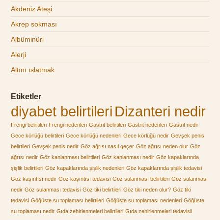
Akdeniz Ateşi
Akrep sokması
Albüminüri
Alerji
Altını ıslatmak
Etiketler
diyabet belirtileri
Dizanteri nedir
Frengi belirtileri
Frengi nedenleri
Gastrit belirtileri
Gastrit nedenleri
Gastrit nedir
Gece körlüğü belirtileri
Gece körlüğü nedenleri
Gece körlüğü nedir
Gevşek penis
belirtileri
Gevşek penis nedir
Göz ağrısı nasıl geçer
Göz ağrısı neden olur
Göz
ağrısı nedir
Göz kanlanması belirtileri
Göz kanlanması nedir
Göz kapaklarında
şişlik belirtileri
Göz kapaklarında şişlik nedenleri
Göz kapaklarında şişlik tedavisi
Göz kaşıntısı nedir
Göz kaşıntısı tedavisi
Göz sulanması belirtileri
Göz sulanması
nedir
Göz sulanması tedavisi
Göz tiki belirtileri
Göz tiki neden olur?
Göz tiki
tedavisi
Göğüste su toplaması belirtileri
Göğüste su toplaması nedenleri
Göğüste
su toplaması nedir
Gıda zehirlenmeleri belirtileri
Gıda zehirlenmeleri tedavisii