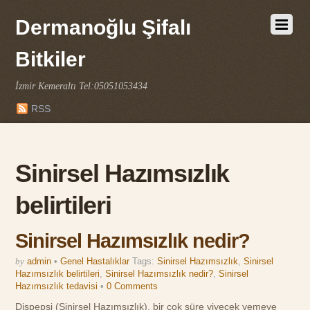
Dermanoğlu Şifalı
Bitkiler
İzmir Kemeraltı Tel:05051053434
RSS
Sinirsel Hazımsızlık
belirtileri
Sinirsel Hazımsızlık nedir?
by
admin
•
Genel Hastalıklar
Tags:
Sinirsel Hazımsızlık
,
Sinirsel
Hazımsızlık belirtileri
,
Sinirsel Hazımsızlık nedir?
,
Sinirsel
Hazımsızlık tedavisi
•
0 Comments
Dispepsi (Sinirsel Hazımsızlık), bir çok süre yiyecek yemeye