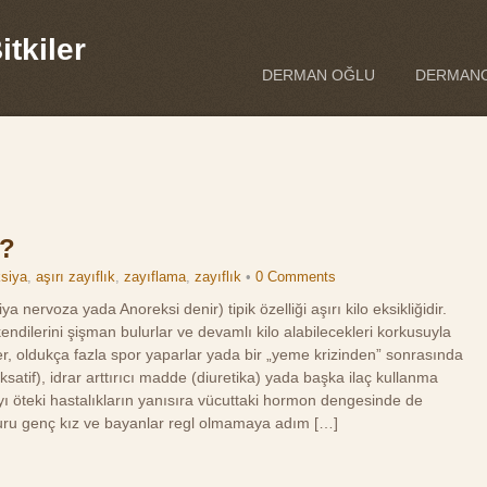
tkiler
DERMAN OĞLU
DERMANO
R?
ksiya
,
aşırı zayıflık
,
zayıflama
,
zayıflık
•
0 Comments
a nervoza yada Anoreksi denir) tipik özelliği aşırı kilo eksikliğidir.
kendilerini şişman bulurlar ve devamlı kilo alabilecekleri korkusuyla
ler, oldukça fazla spor yaparlar yada bir „yeme krizinden” sonrasında
satif), idrar arttırıcı madde (diuretika) yada başka ilaç kullanma
ayı öteki hastalıkların yanısıra vücuttaki hormon dengesinde de
ğduru genç kız ve bayanlar regl olmamaya adım […]