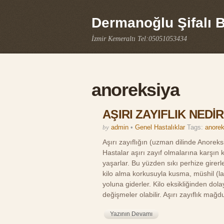
Dermanoğlu Şifalı Bi
İzmir Kemeraltı Tel:05051053434
anoreksiya
AŞIRI ZAYIFLIK NEDİ
by
admin
•
Genel Hastalıklar
Tags:
anore
Aşırı zayıflığın (uzman dilinde Anoreksiy
Hastalar aşırı zayıf olmalarına karşın 
yaşarlar. Bu yüzden sıkı perhize girer
kilo alma korkusuyla kusma, müshil (lak
yoluna giderler. Kilo eksikliğinden dol
değişmeler olabilir. Aşırı zayıflık ma
Yazının Devamı