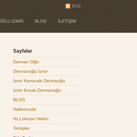
RSS
ĞLU İZMIR
BLOG
İLETIŞIM
Sayfalar
Derman Oğlu
Dermanoğlu İzmir
İzmir Kemeraltı Dermanğlu
İzmir Konak Dermanoğlu
BLOG
Hakkımızda
Hz.Lokman Hekim
Terkipler