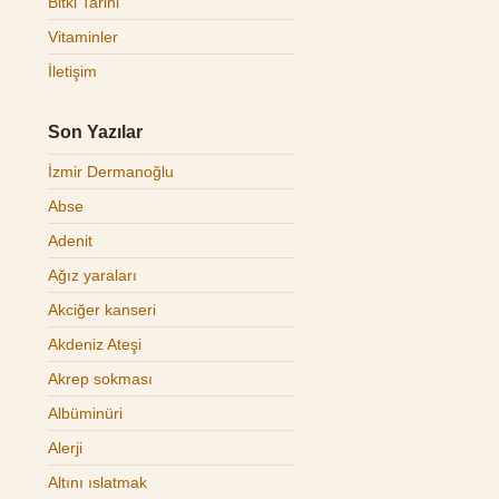
Bitki Tarihi
Vitaminler
İletişim
Son Yazılar
İzmir Dermanoğlu
Abse
Adenit
Ağız yaraları
Akciğer kanseri
Akdeniz Ateşi
Akrep sokması
Albüminüri
Alerji
Altını ıslatmak