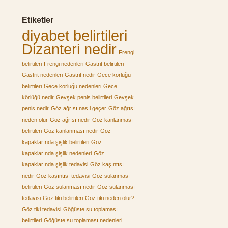
Etiketler
diyabet belirtileri
Dizanteri nedir
Frengi
belirtileri
Frengi nedenleri
Gastrit belirtileri
Gastrit nedenleri
Gastrit nedir
Gece körlüğü
belirtileri
Gece körlüğü nedenleri
Gece
körlüğü nedir
Gevşek penis belirtileri
Gevşek
penis nedir
Göz ağrısı nasıl geçer
Göz ağrısı
neden olur
Göz ağrısı nedir
Göz kanlanması
belirtileri
Göz kanlanması nedir
Göz
kapaklarında şişlik belirtileri
Göz
kapaklarında şişlik nedenleri
Göz
kapaklarında şişlik tedavisi
Göz kaşıntısı
nedir
Göz kaşıntısı tedavisi
Göz sulanması
belirtileri
Göz sulanması nedir
Göz sulanması
tedavisi
Göz tiki belirtileri
Göz tiki neden olur?
Göz tiki tedavisi
Göğüste su toplaması
belirtileri
Göğüste su toplaması nedenleri