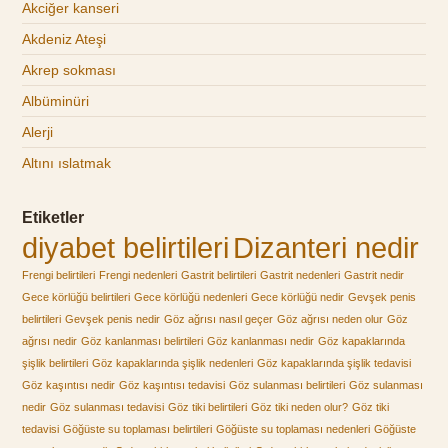
Akciğer kanseri
Akdeniz Ateşi
Akrep sokması
Albüminüri
Alerji
Altını ıslatmak
Etiketler
diyabet belirtileri
Dizanteri nedir
Frengi belirtileri
Frengi nedenleri
Gastrit belirtileri
Gastrit nedenleri
Gastrit nedir
Gece körlüğü belirtileri
Gece körlüğü nedenleri
Gece körlüğü nedir
Gevşek penis
belirtileri
Gevşek penis nedir
Göz ağrısı nasıl geçer
Göz ağrısı neden olur
Göz
ağrısı nedir
Göz kanlanması belirtileri
Göz kanlanması nedir
Göz kapaklarında
şişlik belirtileri
Göz kapaklarında şişlik nedenleri
Göz kapaklarında şişlik tedavisi
Göz kaşıntısı nedir
Göz kaşıntısı tedavisi
Göz sulanması belirtileri
Göz sulanması
nedir
Göz sulanması tedavisi
Göz tiki belirtileri
Göz tiki neden olur?
Göz tiki
tedavisi
Göğüste su toplaması belirtileri
Göğüste su toplaması nedenleri
Göğüste