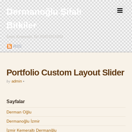
Dermanoğlu Şifalı
Bitkiler
İzmir Kemeraltı Tel:05051053434
RSS
Portfolio Custom Layout Slider
by
admin
•
Sayfalar
Derman Oğlu
Dermanoğlu İzmir
İzmir Kemeraltı Dermanğlu