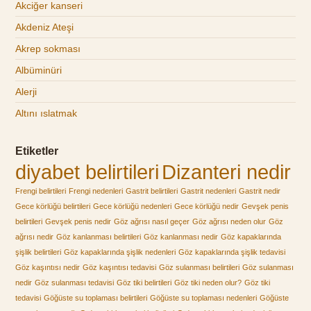
Akciğer kanseri
Akdeniz Ateşi
Akrep sokması
Albüminüri
Alerji
Altını ıslatmak
Etiketler
diyabet belirtileri
Dizanteri nedir
Frengi belirtileri
Frengi nedenleri
Gastrit belirtileri
Gastrit nedenleri
Gastrit nedir
Gece körlüğü belirtileri
Gece körlüğü nedenleri
Gece körlüğü nedir
Gevşek penis
belirtileri
Gevşek penis nedir
Göz ağrısı nasıl geçer
Göz ağrısı neden olur
Göz
ağrısı nedir
Göz kanlanması belirtileri
Göz kanlanması nedir
Göz kapaklarında
şişlik belirtileri
Göz kapaklarında şişlik nedenleri
Göz kapaklarında şişlik tedavisi
Göz kaşıntısı nedir
Göz kaşıntısı tedavisi
Göz sulanması belirtileri
Göz sulanması
nedir
Göz sulanması tedavisi
Göz tiki belirtileri
Göz tiki neden olur?
Göz tiki
tedavisi
Göğüste su toplaması belirtileri
Göğüste su toplaması nedenleri
Göğüste