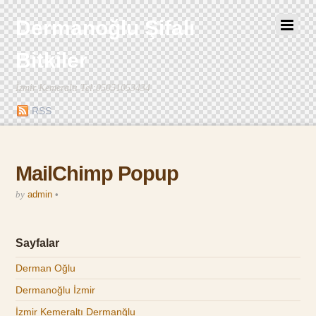
Dermanoğlu Şifalı
Bitkiler
İzmir Kemeraltı Tel:05051053434
RSS
MailChimp Popup
by
admin
•
Sayfalar
Derman Oğlu
Dermanoğlu İzmir
İzmir Kemeraltı Dermanğlu