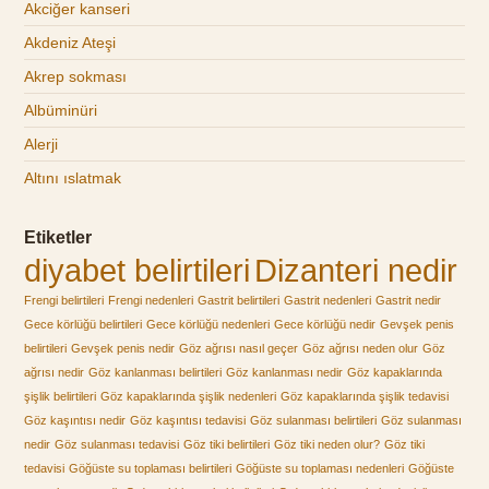
Akciğer kanseri
Akdeniz Ateşi
Akrep sokması
Albüminüri
Alerji
Altını ıslatmak
Etiketler
diyabet belirtileri
Dizanteri nedir
Frengi belirtileri
Frengi nedenleri
Gastrit belirtileri
Gastrit nedenleri
Gastrit nedir
Gece körlüğü belirtileri
Gece körlüğü nedenleri
Gece körlüğü nedir
Gevşek penis
belirtileri
Gevşek penis nedir
Göz ağrısı nasıl geçer
Göz ağrısı neden olur
Göz
ağrısı nedir
Göz kanlanması belirtileri
Göz kanlanması nedir
Göz kapaklarında
şişlik belirtileri
Göz kapaklarında şişlik nedenleri
Göz kapaklarında şişlik tedavisi
Göz kaşıntısı nedir
Göz kaşıntısı tedavisi
Göz sulanması belirtileri
Göz sulanması
nedir
Göz sulanması tedavisi
Göz tiki belirtileri
Göz tiki neden olur?
Göz tiki
tedavisi
Göğüste su toplaması belirtileri
Göğüste su toplaması nedenleri
Göğüste