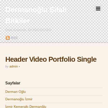
Dermanoğlu Şifalı
Bitkiler
İzmir Kemeraltı Tel:05051053434
RSS
Header Video Portfolio Single
by
admin
•
Sayfalar
Derman Oğlu
Dermanoğlu İzmir
İzmir Kemeraltı Dermanğlu