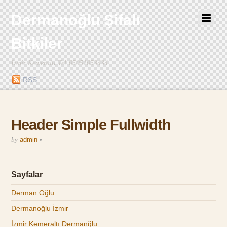
Dermanoğlu Şifalı
Bitkiler
İzmir Kemeraltı Tel:05051053434
RSS
Header Simple Fullwidth
by
admin
•
Sayfalar
Derman Oğlu
Dermanoğlu İzmir
İzmir Kemeraltı Dermanğlu