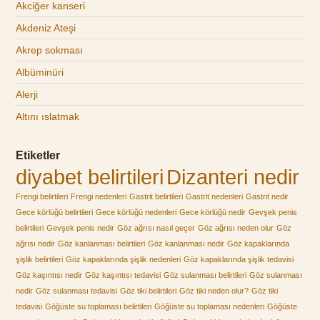
Akciğer kanseri
Akdeniz Ateşi
Akrep sokması
Albüminüri
Alerji
Altını ıslatmak
Etiketler
diyabet belirtileri
Dizanteri nedir
Frengi belirtileri
Frengi nedenleri
Gastrit belirtileri
Gastrit nedenleri
Gastrit nedir
Gece körlüğü belirtileri
Gece körlüğü nedenleri
Gece körlüğü nedir
Gevşek penis
belirtileri
Gevşek penis nedir
Göz ağrısı nasıl geçer
Göz ağrısı neden olur
Göz
ağrısı nedir
Göz kanlanması belirtileri
Göz kanlanması nedir
Göz kapaklarında
şişlik belirtileri
Göz kapaklarında şişlik nedenleri
Göz kapaklarında şişlik tedavisi
Göz kaşıntısı nedir
Göz kaşıntısı tedavisi
Göz sulanması belirtileri
Göz sulanması
nedir
Göz sulanması tedavisi
Göz tiki belirtileri
Göz tiki neden olur?
Göz tiki
tedavisi
Göğüste su toplaması belirtileri
Göğüste su toplaması nedenleri
Göğüste