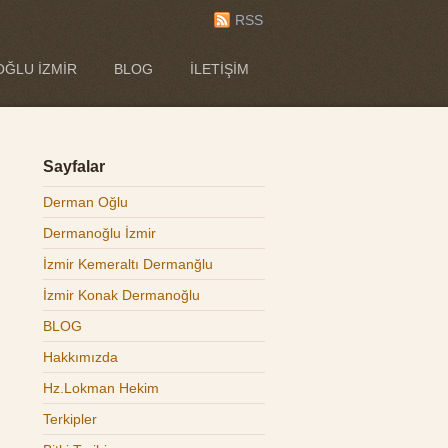
RSS
ĞLU İZMIR
BLOG
İLETIŞIM
Sayfalar
Derman Oğlu
Dermanoğlu İzmir
İzmir Kemeraltı Dermanğlu
İzmir Konak Dermanoğlu
BLOG
Hakkımızda
Hz.Lokman Hekim
Terkipler