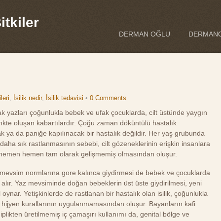
tkiler
DERMAN OĞLU
DERMANO
ileri
,
İsilik nedir
,
İsilik tedavisi
•
0 Comments
ıcak yazları çoğunlukla bebek ve ufak çocuklarda, cilt üstünde yaygın
nkte oluşan kabartılardır. Çoğu zaman döküntülü hastalık
cak ya da paniğe kapılınacak bir hastalık değildir. Her yaş grubunda
ha sık rastlanmasının sebebi, cilt gözeneklerinin erişkin insanlara
in hemen hemen tam olarak gelişmemiş olmasından oluşur.
ı mevsim normlarına gore kalınca giydirmesi de bebek ve çocuklarda
r alır. Yaz mevsiminde doğan bebeklerin üst üste giydirilmesi, yeni
ynar. Yetişkinlerde de rastlanan bir hastalık olan isilik, çoğunlukla
 hijyen kurallarının uygulanmamasından oluşur. Bayanların kafi
iplikten üretilmemiş iç çamaşırı kullanımı da, genital bölge ve