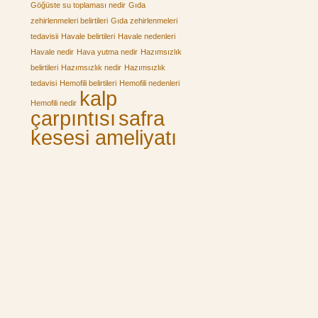
Göğüste su toplaması nedir
Gıda
zehirlenmeleri belirtileri
Gıda zehirlenmeleri
tedavisii
Havale belirtileri
Havale nedenleri
Havale nedir
Hava yutma nedir
Hazımsızlık
belirtileri
Hazımsızlık nedir
Hazımsızlık
tedavisi
Hemofili belirtileri
Hemofili nedenleri
kalp
Hemofili nedir
çarpıntısı
safra
kesesi ameliyatı