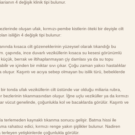
arianın 4 değişik klinik tipi bulunur.
lerinde oluşan ufak, kırmızı-pembe kistlerin öteki bir deyişle cilt
an isiliğin 4 değişik tipi bulunur:
lanında kısaca cilt gözeneklerinin yüzeysel olarak tıkandığı bu
2 mm. çapında, ince duvarlı veziküllerin kısaca su kesesi görünümlü
Bu küçük, berrak ve iltihaplanmayan çiy damlası ya da su topu
ilir ve içinden bir miktar sıvı çıkar. Çoğu zaman yakıcı hastalıklar
oluşur. Kaşıntı ve acıya sebep olmayan bu isilik türü, bebeklerde
ir tonda ufak veziküllerin cilt üstünde var olduğu miliaria rubra,
er bezlerinin tıkanmasından oluşur. İğne uçlu veziküller ya da kırmızı
nlar vücut genelinde, çoğunlukla kol ve bacaklarda görülür. Kaşıntı ve
da terlemeden kaynaklı tıkanma sonucu gelişir. Batma hissi ile
ma rahatsız edici, kırmızı renge yakın şişlikler bulunur. Nadiren
a terleyen yetişkinlerde çoğunlukla görülür.