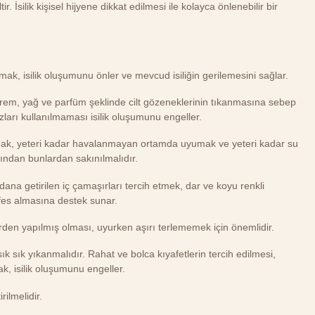
 İsilik kişisel hijyene dikkat edilmesi ile kolayca önlenebilir bir
 almak, isilik oluşumunu önler ve mevcud isiliğin gerilemesini sağlar.
krem, yağ ve parfüm şeklinde cilt gözeneklerinin tıkanmasına sebep
zları kullanılmaması isilik oluşumunu engeller.
mak, yeteri kadar havalanmayan ortamda uyumak ve yeteri kadar su
ından bunlardan sakınılmalıdır.
na getirilen iç çamaşırları tercih etmek, dar ve koyu renkli
fes almasına destek sunar.
erden yapılmış olması, uyurken aşırı terlememek için önemlidir.
sık sık yıkanmalıdır. Rahat ve bolca kıyafetlerin tercih edilmesi,
ak, isilik oluşumunu engeller.
rilmelidir.