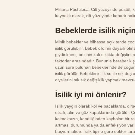
Miliaria Püstülosa: Cilt yüzeyinde püstül,
kaynaklı olarak, cilt yüzeyinde kabartı halin
Bebeklerde isilik niçi
Minik bebekler ve bilhassa açık tende çoc
isilik görülebilir. Bebek cildinin duyarlı o
giydirilmesi, bezinin kafi sıklıkta değişti
faktörler arasındadır. Bununla beraber kı
uzun süre bulunan bebeklerinde de çoğunluk
isilik görülür. Bebeklere ılık su ile sık du
giysilerini sık sık değişiklik yapmak mevcud
İsilik iyi mi önlenir?
İsilik yaygın olarak kol ve bacaklarda, dir
etrafı, alın ve göz kapaklarında görülür. 
kalmaksızın, kendiliğinden kaybolan bir ra
artması durumunda ya da enfeksiyon varlığı
başvurmalıdır. İsilik tipine gore doktor tar