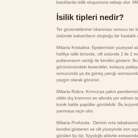
kasıklarda isilik oluşumuna sebep olur. Mili
İsilik tipleri nedir?
Ter gözeneklerinin tıkanması sonucu ter bez
üstünde kabartıların oluştuğu bir hastalık ol
Miliaria Kristalina: Epidermisin yüzeysel a
hafifçe isilik türünde, cilt üstünde 1 ile 
pullanmanın varlığı ile kendini gösterir. 
görünümündeki kesecikler, kolayca patlayab
sonucunda ya da güneş yanığı sonrasında 
yaygın olarak görünür.
Miliaria Rubra: Kırmızıya yakın pembemsi b
cildin dış kısmının en altında yer edinen t
konik halde papüller görülebilir. Bu lezyo
yanmaya niçin olur.
Miliaria Profunda: Derinin orta tabakasın
kendini gösteren ve cilt yüzeyinde son aşa
görülen bu tür, fizyolojik aktivite esnasınd