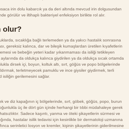
 kısaca irin dolu kabarcık ya da deri altında mevcud irin dolgusundan
de görülür ve iltihaplı bakteriyel enfeksiyon birlikte rol alır.
n olur?
uklarda, sıcaklığa bağlı terlemeden ya da yakıcı hastalık sonrasına
lması, gereksiz kalınca, dar ve bileşik kumaşlardan üretilen kıyafetlerin
rilmemesi ve bebeğin yeteri kadar yıkanmaması da isiliği tetikleyen
ş aylarında da oldukça kalınca giydirilen ya da oldukça sıcak ortamda
la dirsek içi, boyun, koltuk altı, sırt, göğüs ve popo bölgelerinde
ş aldırmak, terletmeyecek pamuklu ve ince giysiler giydirmek, terli
 isiliğin gerilemesini sağlar.
sek ve diz kapağının iç bölgelerinde, sırt, göbek, göğüs, popo, burun
Çoğunlukla üç ile dört gün içinde herhangi bir tıbbi müdahaleye gerek
hatsızlıktır. Sadece kaşıntı, yanma ve öteki şikayetlerin sürmesi ve
nda, hastalar isilik tedavisi için kesinlikle bir dermatoloji uzmanına
afınca serinletici losyon ve kremler, kişinin şikayetlerinin giderilmesine