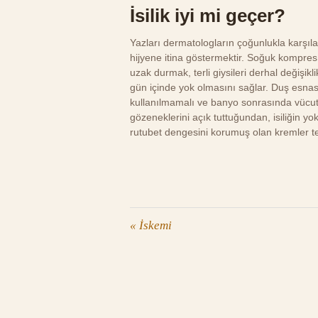
İsilik iyi mi geçer?
Yazları dermatologların çoğunlukla karşılaş
hijyene itina göstermektir. Soğuk kompres
uzak durmak, terli giysileri derhal değişik
gün içinde yok olmasını sağlar. Duş esnası
kullanılmamalı ve banyo sonrasında vücut i
gözeneklerini açık tuttuğundan, isiliğin y
rutubet dengesini korumuş olan kremler terc
«
İskemi