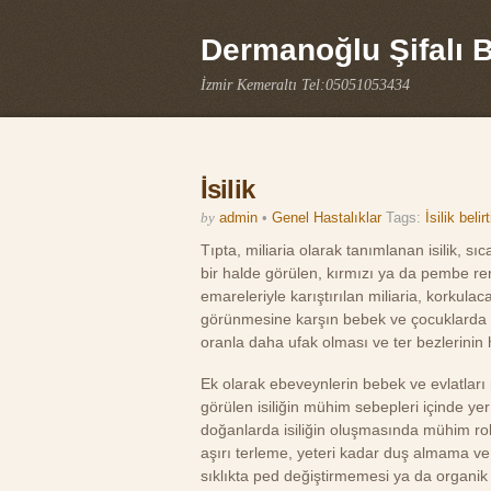
Dermanoğlu Şifalı Bi
İzmir Kemeraltı Tel:05051053434
İsilik
by
admin
•
Genel Hastalıklar
Tags:
İsilik belirt
Tıpta, miliaria olarak tanımlanan isilik, s
bir halde görülen, kırmızı ya da pembe re
emareleriyle karıştırılan miliaria, korkula
görünmesine karşın bebek ve çocuklarda da
oranla daha ufak olması ve ter bezlerin
Ek olarak ebeveynlerin bebek ve evlatlar
görülen isiliğin mühim sebepleri içinde ye
doğanlarda isiliğin oluşmasında mühim rol o
aşırı terleme, yeteri kadar duş almama ve
sıklıkta ped değiştirmemesi ya da organik 