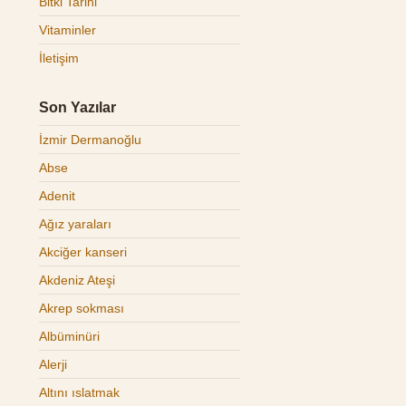
Bitki Tarihi
Vitaminler
İletişim
Son Yazılar
İzmir Dermanoğlu
Abse
Adenit
Ağız yaraları
Akciğer kanseri
Akdeniz Ateşi
Akrep sokması
Albüminüri
Alerji
Altını ıslatmak