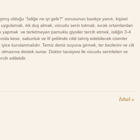
mış olduğu “İsiliğe ne iyi gelir?” sorusunun basitçe yanıtı, kişisel
 uygulamak, ılık duş almak, vücudu serin tutmak, sıcak ortamlardan
lik yapmak ve terletmeyen pamuklu giysiler tercih etmek, isiliğin 3-4
nda kese, sabunluk ve lif şeklinde cildi tahriş edebilecek cisimler
yice kurulanmalıdır. Temiz deniz suyuna girmek, ter bezlerini ve cilt
ok olmasına destek sunar. Doktor tavsiyesi ile vücudu serinleten ve
ih edilebilir.
İshal
»