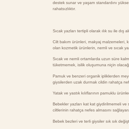
destek sunar ve yaşam standardını yükseltir.
rahatsızlıktır.
Sıcak yazları tertipli olarak ılık su ile dış
Cilt bakım ürünleri, makyaj malzemeleri, 
olan kozmetik ürünlerin, nemli ve sıcak ya
Sıcak ve nemli ortamlarda uzun süre kal
tüketmemek, isilik oluşumuna niçin olacağ
Pamuk ve benzeri organik ipliklerden meyda
giysilerden uzak durmak cildin rahatça ne
Yatak ve yastık kılıflarının pamuklu ürünl
Bebekler yazları kat kat giydirilmemeli ve 
ciltlerinin rahatça nefes almasını sağlayar
Bebek bezleri ve terli giysiler sık sık değişti