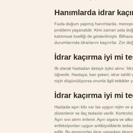
Hanımlarda idrar kaç
Fazla doğum yapmış hanımlarda, menopoz
problemi yaşanabilir. Kimi zaman asla do
kalıtımsal özelliği de gösterilmiştir. Bilh
durumlarında idrarlarını kaçırırlar. Zor do
İdrar kaçırma iyi mi te
Ilk olarak hastadan detaylı öykü alınır. İd
öğrenilir. Hastaya; kan şekeri, idrar tahlili
niçin düşünülüyorsa onunla ilgili tetkikler ya
İdrar kaçırma iyi mi te
Hastada aşırı kilo var ise uygun rejim ve e
düzenlenir ve ilaç tedavisi verilir. Kontrol
Aşırı sıvı alımı önlenir. Aşırı sigara ve alk
enfeksiyonları uygun antibiyotiklerle tedavi
edilir. Bu egzersizler idrar yaparken idrar