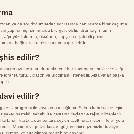
ırma
dan ya da zor doğumlardan sonrasında hanımlarda idrar kaçırma
ğum yapmamış hanımlarda bile görülebilir. İdrar kaçırmanın
assa; ağır yük kaldırma, öksürme, hapşırma, şiddetli gülme
ğumlara bağlı idrar kesesi sarkması görülebilir.
şhis edilir?
rar kaçırmayı başlatan durumlar ve idrar kaçırmanın şekli ve sıklığı
 ve idrar kültürü, ultrason ve ürodinami istenebilir. Altta yatan başka
pılır.
davi edilir?
gzersiz programı ile zayıflaması sağlanır. Sebep kabızlık ise rejimi
süz şeker hastalığı sebebi ise hastanın ilaçları ve rejimi düzenlenir.
ol kullanan hastalardan bu tarz şeyleri azaltmaları istenir. İdrar yolu
 edilir. Mesane ve pelvik kasları güçlendirici egzersizler tavsiye
ın tutulması ve bırakılması prensibine dayanır.