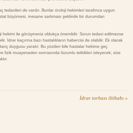
 tedavileri de vardır. Bunlar üroloji hekimleri tarafınca uygun
prostat büyümesi, mesane sarkması şeklinde bir durumdan
oji hekimi ile görüşmeniz oldukça önemlidir. Sorun tedavi edilmezse
bilir. İdrar kaçırma bazı hastalıkların habercisi de olabilir. Ek olarak
, utanç duygusu yaratır. Bu yüzden bile hastalar hekime geç
 ve fizik muayeneden sonrasında lüzumlu tetkikleri isteyecek; size
ktır.
İdrar torbası iltihabı
»