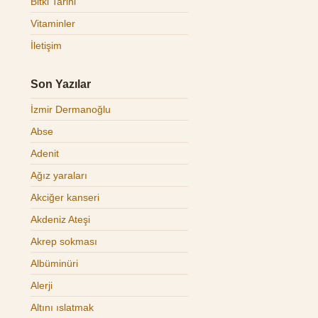
Bitki Tarihi
Vitaminler
İletişim
Son Yazılar
İzmir Dermanoğlu
Abse
Adenit
Ağız yaraları
Akciğer kanseri
Akdeniz Ateşi
Akrep sokması
Albüminüri
Alerji
Altını ıslatmak