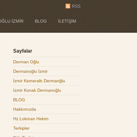
RSS
ĞLU İZMIR
BLOG
İLETIŞIM
Sayfalar
Derman Oğlu
Dermanoğlu İzmir
İzmir Kemeraltı Dermanğlu
İzmir Konak Dermanoğlu
BLOG
Hakkımızda
Hz.Lokman Hekim
Terkipler