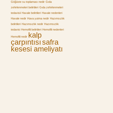
Göğüste su toplaması nedir
Gıda
zehirlenmeleri belirtileri
Gıda zehirlenmeleri
tedavisii
Havale belirtileri
Havale nedenleri
Havale nedir
Hava yutma nedir
Hazımsızlık
belirtileri
Hazımsızlık nedir
Hazımsızlık
tedavisi
Hemofili belirtileri
Hemofili nedenleri
kalp
Hemofili nedir
çarpıntısı
safra
kesesi ameliyatı