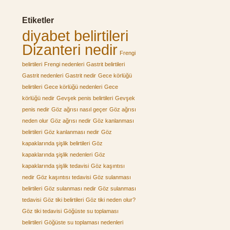
Etiketler
diyabet belirtileri
Dizanteri nedir
Frengi
belirtileri
Frengi nedenleri
Gastrit belirtileri
Gastrit nedenleri
Gastrit nedir
Gece körlüğü
belirtileri
Gece körlüğü nedenleri
Gece
körlüğü nedir
Gevşek penis belirtileri
Gevşek
penis nedir
Göz ağrısı nasıl geçer
Göz ağrısı
neden olur
Göz ağrısı nedir
Göz kanlanması
belirtileri
Göz kanlanması nedir
Göz
kapaklarında şişlik belirtileri
Göz
kapaklarında şişlik nedenleri
Göz
kapaklarında şişlik tedavisi
Göz kaşıntısı
nedir
Göz kaşıntısı tedavisi
Göz sulanması
belirtileri
Göz sulanması nedir
Göz sulanması
tedavisi
Göz tiki belirtileri
Göz tiki neden olur?
Göz tiki tedavisi
Göğüste su toplaması
belirtileri
Göğüste su toplaması nedenleri