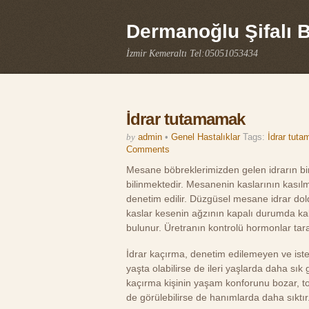
Dermanoğlu Şifalı Bi
İzmir Kemeraltı Tel:05051053434
İdrar tutamamak
by
admin
•
Genel Hastalıklar
Tags:
İdrar tutam
Comments
Mesane böbreklerimizden gelen idrarın birik
bilinmektedir. Mesanenin kaslarının kasıl
denetim edilir. Düzgüsel mesane idrar dol
kaslar kesenin ağzının kapalı durumda ka
bulunur. Üretranın kontrolü hormonlar tara
İdrar kaçırma, denetim edilemeyen ve istem
yaşta olabilirse de ileri yaşlarda daha sık 
kaçırma kişinin yaşam konforunu bozar, top
de görülebilirse de hanımlarda daha sıktır