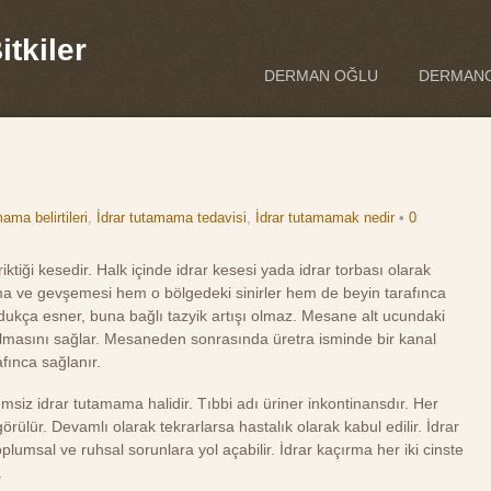
tkiler
DERMAN OĞLU
DERMANO
ama belirtileri
,
İdrar tutamama tedavisi
,
İdrar tutamamak nedir
•
0
tiği kesedir. Halk içinde idrar kesesi yada idrar torbası olarak
ma ve gevşemesi hem o bölgedeki sinirler hem de beyin tarafınca
dukça esner, buna bağlı tazyik artışı olmaz. Mesane alt ucundaki
lmasını sağlar. Mesaneden sonrasında üretra isminde bir kanal
fınca sağlanır.
siz idrar tutamama halidir. Tıbbi adı üriner inkontinansdır. Her
görülür. Devamlı olarak tekrarlarsa hastalık olarak kabul edilir. İdrar
lumsal ve ruhsal sorunlara yol açabilir. İdrar kaçırma her iki cinste
.