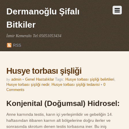
Dermanoğlu Şifalı
Bitkiler
İzmir Kemeraltı Tel:05051053434
RSS
Husye torbası şişliği
by
admin
•
Genel Hastalıklar
Tags:
Husye torbası şişliği belirtileri
,
Husye torbası şişliği nedir
,
Husye torbası şişliği tedavisi
•
0
Comments
Konjenital (Doğumsal) Hidrosel:
Anne karnında testis, karın içi yerleşimlidir ve gebeliğin 14.
haftasından itibaren karnın alt bölgelerine doğru ilerler ve
sonrasında skrotum denen testis torbasına iner. Bu iniş