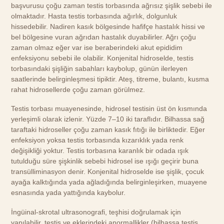
başvurusu çoğu zaman testis torbasında ağrısız şişlik sebebi ile
olmaktadır. Hasta testis torbasında ağırlık, dolgunluk
hissedebilir. Nadiren kasık bölgesinde hafifçe hastalık hissi ve
bel bölgesine vuran ağrıdan hastalık duyabilirler. Ağrı çoğu
zaman olmaz eğer var ise beraberindeki akut epididim
enfeksiyonu sebebi ile olabilir. Konjenital hidroselde, testis
torbasındaki şişliğin sabahları kaybolup, günün ilerleyen
saatlerinde belirginleşmesi tipiktir. Ateş, titreme, bulantı, kusma
rahat hidrosellerde çoğu zaman görülmez.
Testis torbası muayenesinde, hidrosel testisin üst ön kısmında
yerleşimli olarak izlenir. Yüzde 7–10 iki taraflıdır. Bilhassa sağ
taraftaki hidroseller çoğu zaman kasık fıtığı ile birliktedir. Eğer
enfeksiyon yoksa testis torbasında kızarıklık yada renk
değişikliği yoktur. Testis torbasına karanlık bir odada ışık
tutulduğu süre şişkinlik sebebi hidrosel ise ışığı geçirir buna
transülliminasyon denir. Konjenital hidroselde ise şişlik, çocuk
ayağa kalktığında yada ağladığında belirginleşirken, muayene
esnasında yada yattığında kaybolur.
İngüinal-skrotal ultrasonografi, teşhisi doğrulamak için
yapılabilir, testis ve eklerindeki anormallikler (bilhassa testis