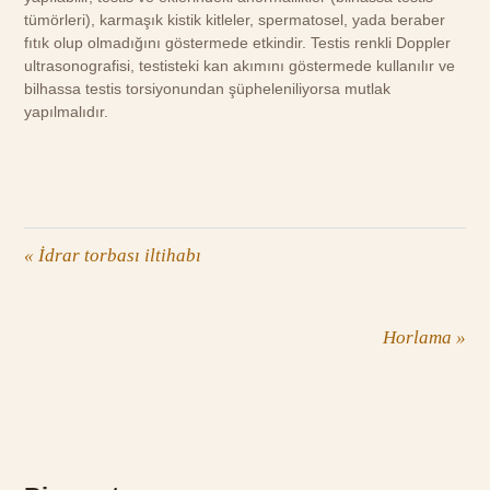
tümörleri), karmaşık kistik kitleler, spermatosel, yada beraber
fıtık olup olmadığını göstermede etkindir. Testis renkli Doppler
ultrasonografisi, testisteki kan akımını göstermede kullanılır ve
bilhassa testis torsiyonundan şüpheleniliyorsa mutlak
yapılmalıdır.
«
İdrar torbası iltihabı
Horlama
»