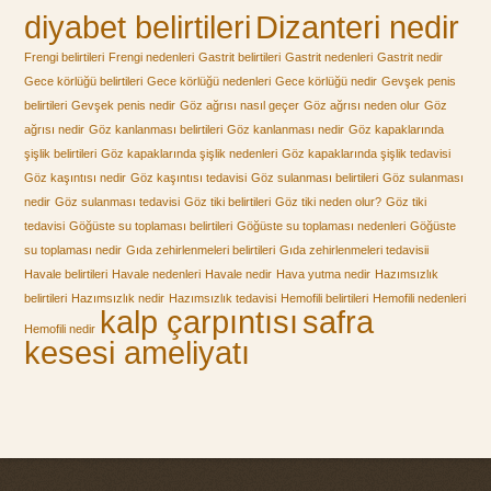
diyabet belirtileri
Dizanteri nedir
Frengi belirtileri
Frengi nedenleri
Gastrit belirtileri
Gastrit nedenleri
Gastrit nedir
Gece körlüğü belirtileri
Gece körlüğü nedenleri
Gece körlüğü nedir
Gevşek penis
belirtileri
Gevşek penis nedir
Göz ağrısı nasıl geçer
Göz ağrısı neden olur
Göz
ağrısı nedir
Göz kanlanması belirtileri
Göz kanlanması nedir
Göz kapaklarında
şişlik belirtileri
Göz kapaklarında şişlik nedenleri
Göz kapaklarında şişlik tedavisi
Göz kaşıntısı nedir
Göz kaşıntısı tedavisi
Göz sulanması belirtileri
Göz sulanması
nedir
Göz sulanması tedavisi
Göz tiki belirtileri
Göz tiki neden olur?
Göz tiki
tedavisi
Göğüste su toplaması belirtileri
Göğüste su toplaması nedenleri
Göğüste
su toplaması nedir
Gıda zehirlenmeleri belirtileri
Gıda zehirlenmeleri tedavisii
Havale belirtileri
Havale nedenleri
Havale nedir
Hava yutma nedir
Hazımsızlık
belirtileri
Hazımsızlık nedir
Hazımsızlık tedavisi
Hemofili belirtileri
Hemofili nedenleri
kalp çarpıntısı
safra
Hemofili nedir
kesesi ameliyatı