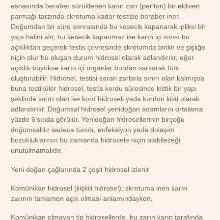
esnasında beraber sürüklenen karın zarı (periton) bir eldiven
parmağı tarzında skrotuma kadar testisle beraber iner.
Doğumdan bir süre sonrasında bu kesecik kapanarak ipliksi bir
yapı halini alır, bu kesecik kapanmaz ise karın içi sıvısı bu
açıklıktan geçerek testis çevresinde skrotumda birikir ve şişliğe
niçin olur bu oluşan durum hidrosel olarak adlandırılır, eğer
açıklık büyükse karın içi organlar burdan sarkarak fıtık
oluşturabilir. Hidrosel, testisi saran zarlarla sınırı olan kalmışsa
buna testiküler hidrosel, testis kordu süresince kistik bir yapı
şeklinde sınırı olan ise kord hidroseli yada kordon kisti olarak
adlandırılır. Doğumsal hidrosel yenidoğan adamların ortalama
yüzde 6’sında görülür. Yenidoğan hidrosellerinin birçoğu
doğumsaldır sadece tümör, enfeksiyon yada dolaşım
bozukluklarının bu zamanda hidrosele niçin olabileceği
unutulmamalıdır.
Yeni doğan çağlarında 2 çeşit hidrosel izlenir
Komünikan hidrosel (ilişkili hidrosel); skrotuma inen karın
zarının tamamen açık olması anlamındayken,
Komünikan olmayan tip hidrosellerde, bu zarın karın tarafında