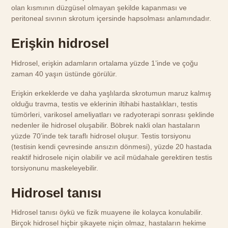
olan kısmının düzgüsel olmayan şekilde kapanması ve
peritoneal sıvının skrotum içersinde hapsolması anlamındadır.
Erişkin hidrosel
Hidrosel, erişkin adamların ortalama yüzde 1’inde ve çoğu
zaman 40 yaşın üstünde görülür.
Erişkin erkeklerde ve daha yaşlılarda skrotumun maruz kalmış
olduğu travma, testis ve eklerinin iltihabi hastalıkları, testis
tümörleri, varikosel ameliyatları ve radyoterapi sonrası şeklinde
nedenler ile hidrosel oluşabilir. Böbrek nakli olan hastaların
yüzde 70’inde tek taraflı hidrosel oluşur. Testis torsiyonu
(testisin kendi çevresinde ansızın dönmesi), yüzde 20 hastada
reaktif hidrosele niçin olabilir ve acil müdahale gerektiren testis
torsiyonunu maskeleyebilir.
Hidrosel tanısı
Hidrosel tanısı öykü ve fizik muayene ile kolayca konulabilir.
Birçok hidrosel hiçbir şikayete niçin olmaz, hastaların hekime