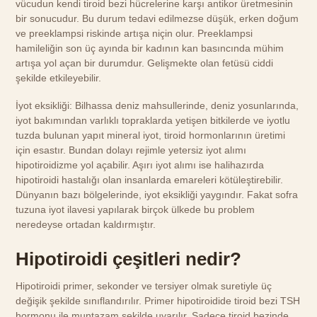
vücudun kendi tiroid bezi hücrelerine karşı antikor üretmesinin
bir sonucudur. Bu durum tedavi edilmezse düşük, erken doğum
ve preeklampsi riskinde artışa niçin olur. Preeklampsi
hamileliğin son üç ayında bir kadının kan basıncında mühim
artışa yol açan bir durumdur. Gelişmekte olan fetüsü ciddi
şekilde etkileyebilir.
İyot eksikliği: Bilhassa deniz mahsullerinde, deniz yosunlarında,
iyot bakımından varlıklı topraklarda yetişen bitkilerde ve iyotlu
tuzda bulunan yapıt mineral iyot, tiroid hormonlarının üretimi
için esastır. Bundan dolayı rejimle yetersiz iyot alımı
hipotiroidizme yol açabilir. Aşırı iyot alımı ise halihazırda
hipotiroidi hastalığı olan insanlarda emareleri kötüleştirebilir.
Dünyanın bazı bölgelerinde, iyot eksikliği yaygındır. Fakat sofra
tuzuna iyot ilavesi yapılarak birçok ülkede bu problem
neredeyse ortadan kaldırmıştır.
Hipotiroidi çeşitleri nedir?
Hipotiroidi primer, sekonder ve tersiyer olmak suretiyle üç
değişik şekilde sınıflandırılır. Primer hipotiroidide tiroid bezi TSH
hormonu ile muntazam şekilde uyarılır. Sadece tiroid bezinde