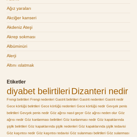
Ağız yaraları
Akciğer kanseri
Akdeniz Ateşi
Akrep sokması
Albüminüri
Alerji
Altını ıslatmak
Etiketler
diyabet belirtileri
Dizanteri nedir
Frengi belirtileri
Frengi nedenleri
Gastrit belirtileri
Gastrit nedenleri
Gastrit nedir
Gece körlüğü belirtileri
Gece körlüğü nedenleri
Gece körlüğü nedir
Gevşek penis
belirtileri
Gevşek penis nedir
Göz ağrısı nasıl geçer
Göz ağrısı neden olur
Göz
ağrısı nedir
Göz kanlanması belirtileri
Göz kanlanması nedir
Göz kapaklarında
şişlik belirtileri
Göz kapaklarında şişlik nedenleri
Göz kapaklarında şişlik tedavisi
Göz kaşıntısı nedir
Göz kaşıntısı tedavisi
Göz sulanması belirtileri
Göz sulanması