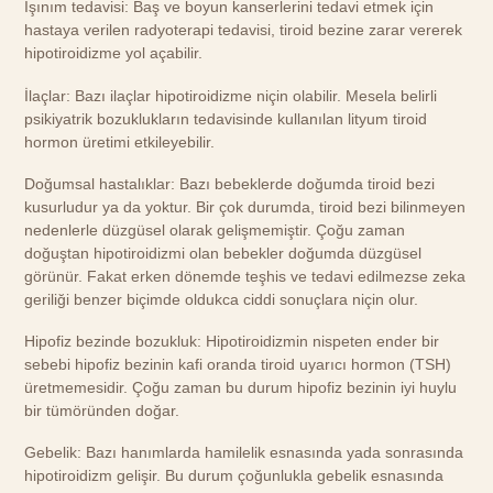
Işınım tedavisi: Baş ve boyun kanserlerini tedavi etmek için
hastaya verilen radyoterapi tedavisi, tiroid bezine zarar vererek
hipotiroidizme yol açabilir.
İlaçlar: Bazı ilaçlar hipotiroidizme niçin olabilir. Mesela belirli
psikiyatrik bozuklukların tedavisinde kullanılan lityum tiroid
hormon üretimi etkileyebilir.
Doğumsal hastalıklar: Bazı bebeklerde doğumda tiroid bezi
kusurludur ya da yoktur. Bir çok durumda, tiroid bezi bilinmeyen
nedenlerle düzgüsel olarak gelişmemiştir. Çoğu zaman
doğuştan hipotiroidizmi olan bebekler doğumda düzgüsel
görünür. Fakat erken dönemde teşhis ve tedavi edilmezse zeka
geriliği benzer biçimde oldukca ciddi sonuçlara niçin olur.
Hipofiz bezinde bozukluk: Hipotiroidizmin nispeten ender bir
sebebi hipofiz bezinin kafi oranda tiroid uyarıcı hormon (TSH)
üretmemesidir. Çoğu zaman bu durum hipofiz bezinin iyi huylu
bir tümöründen doğar.
Gebelik: Bazı hanımlarda hamilelik esnasında yada sonrasında
hipotiroidizm gelişir. Bu durum çoğunlukla gebelik esnasında