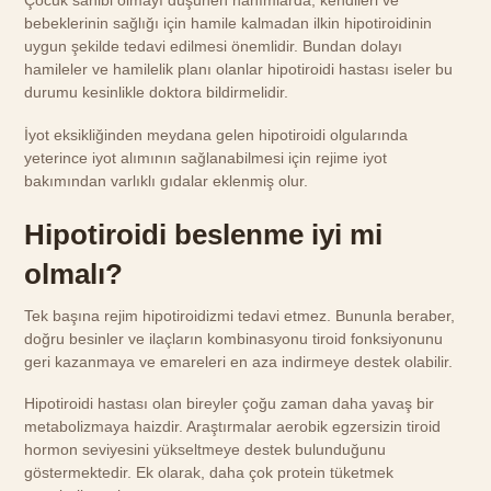
Çocuk sahibi olmayı düşünen hanımlarda; kendileri ve
bebeklerinin sağlığı için hamile kalmadan ilkin hipotiroidinin
uygun şekilde tedavi edilmesi önemlidir. Bundan dolayı
hamileler ve hamilelik planı olanlar hipotiroidi hastası iseler bu
durumu kesinlikle doktora bildirmelidir.
İyot eksikliğinden meydana gelen hipotiroidi olgularında
yeterince iyot alımının sağlanabilmesi için rejime iyot
bakımından varlıklı gıdalar eklenmiş olur.
Hipotiroidi beslenme iyi mi
olmalı?
Tek başına rejim hipotiroidizmi tedavi etmez. Bununla beraber,
doğru besinler ve ilaçların kombinasyonu tiroid fonksiyonunu
geri kazanmaya ve emareleri en aza indirmeye destek olabilir.
Hipotiroidi hastası olan bireyler çoğu zaman daha yavaş bir
metabolizmaya haizdir. Araştırmalar aerobik egzersizin tiroid
hormon seviyesini yükseltmeye destek bulunduğunu
göstermektedir. Ek olarak, daha çok protein tüketmek