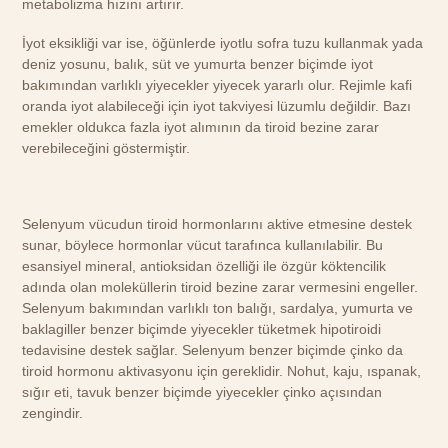
metabolizma hızını artırır.
İyot eksikliği var ise, öğünlerde iyotlu sofra tuzu kullanmak yada
deniz yosunu, balık, süt ve yumurta benzer biçimde iyot
bakımından varlıklı yiyecekler yiyecek yararlı olur. Rejimle kafi
oranda iyot alabileceği için iyot takviyesi lüzumlu değildir. Bazı
emekler oldukca fazla iyot alımının da tiroid bezine zarar
verebileceğini göstermiştir.
Selenyum vücudun tiroid hormonlarını aktive etmesine destek
sunar, böylece hormonlar vücut tarafınca kullanılabilir. Bu
esansiyel mineral, antioksidan özelliği ile özgür köktencilik
adında olan moleküllerin tiroid bezine zarar vermesini engeller.
Selenyum bakımından varlıklı ton balığı, sardalya, yumurta ve
baklagiller benzer biçimde yiyecekler tüketmek hipotiroidi
tedavisine destek sağlar. Selenyum benzer biçimde çinko da
tiroid hormonu aktivasyonu için gereklidir. Nohut, kaju, ıspanak,
sığır eti, tavuk benzer biçimde yiyecekler çinko açısından
zengindir.