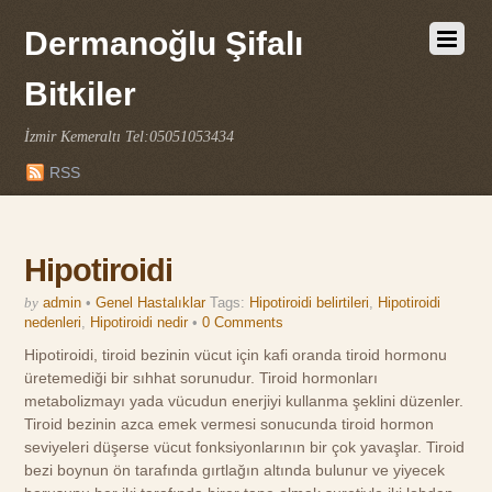
Dermanoğlu Şifalı
Bitkiler
İzmir Kemeraltı Tel:05051053434
RSS
Hipotiroidi
by
admin
•
Genel Hastalıklar
Tags:
Hipotiroidi belirtileri
,
Hipotiroidi
nedenleri
,
Hipotiroidi nedir
•
0 Comments
Hipotiroidi, tiroid bezinin vücut için kafi oranda tiroid hormonu
üretemediği bir sıhhat sorunudur. Tiroid hormonları
metabolizmayı yada vücudun enerjiyi kullanma şeklini düzenler.
Tiroid bezinin azca emek vermesi sonucunda tiroid hormon
seviyeleri düşerse vücut fonksiyonlarının bir çok yavaşlar. Tiroid
bezi boynun ön tarafında gırtlağın altında bulunur ve yiyecek