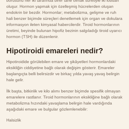
borusunu her iki tarafında birer tane olmak suretiyle iki lobdan
oluşur. Hormon yapmak için özelleşmiş hücrelerden oluşan
endokrin bir bezdir. Hormonlar; metabolizma, gelişme ve ruh
hali benzer biçimde süreçleri denetlemek için organ ve dokulara
informasyon ileten kimyasal habercilerdir. Tiroid hormonlarının
üretimi, beyinde bulunan hipofiz bezinin salgıladığı tiroid uyarıcı
hormon (TSH) ile düzenlenir.
Hipotiroidi emareleri nedir?
Hipotiroidide görülebilen emare ve şikâyetleri hormonlardaki
eksikliğin ciddiyetine bağlı olarak değişim gösterir. Emareler
başlangıçta belli belirsizdir ve birkaç yılda yavaş yavaş belirgin
hale gelir.
İlk başta, bitkinlik ve kilo alımı benzer biçimde spesifik olmayan
emarelere rastlanır. Tiroid hormonlarının eksikliğine bağlı olarak
metabolizma hızındaki yavaşlama belirgin hale vardığında
aşağıdaki emare ve bulgular gözlemlenebilir:
Halsizlik