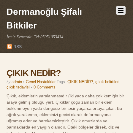
Dermanoğlu Şifalı
Bitkiler
İzmir Kemeraltı Tel:05051053434
RSS
ÇIKIK NEDİR?
by
admin
•
Genel Hastalıklar
Tags:
ÇIKIK NEDİR?
,
çıkık belirtileri
,
çıkık tedavisi
•
0 Comments
Çıkık, eklemlerin yaralanmasıdır (iki yada daha çok kemiğin bir
araya gelmiş olduğu yer). Çıkıklar çoğu zaman bir eklem
beklenmeyen yada dengesiz bir tesir yaşarsa ortaya çıkar. Bu
ağrılı yaralanma, ekleminizi geçici olarak deformasyona
uğramış eder ve hareketsizleştirir. Çıkık omuzlarda ve
parmaklarda en yaygın olanıdır. Öteki bölgeler dirsek, diz ve