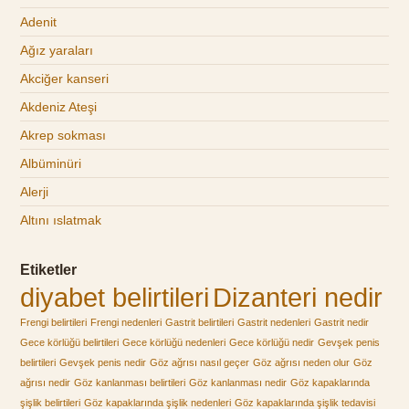
Adenit
Ağız yaraları
Akciğer kanseri
Akdeniz Ateşi
Akrep sokması
Albüminüri
Alerji
Altını ıslatmak
Etiketler
diyabet belirtileri
Dizanteri nedir
Frengi belirtileri
Frengi nedenleri
Gastrit belirtileri
Gastrit nedenleri
Gastrit nedir
Gece körlüğü belirtileri
Gece körlüğü nedenleri
Gece körlüğü nedir
Gevşek penis
belirtileri
Gevşek penis nedir
Göz ağrısı nasıl geçer
Göz ağrısı neden olur
Göz
ağrısı nedir
Göz kanlanması belirtileri
Göz kanlanması nedir
Göz kapaklarında
şişlik belirtileri
Göz kapaklarında şişlik nedenleri
Göz kapaklarında şişlik tedavisi