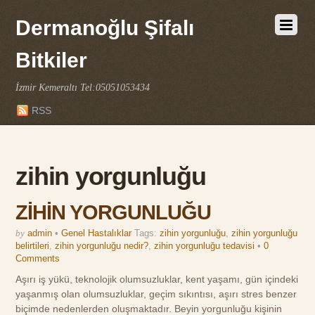
Dermanoğlu Şifalı
Bitkiler
İzmir Kemeraltı Tel:05051053434
RSS
zihin yorgunluğu
ZİHİN YORGUNLUĞU
by
admin
•
Genel Hastalıklar
Tags:
zihin yorgunluğu
,
zihin yorgunluğu
belirtileri
,
zihin yorgunluğu nedir?
,
zihin yorgunluğu tedavisi
•
0
Comments
Aşırı iş yükü, teknolojik olumsuzluklar, kent yaşamı, gün içindeki
yaşanmış olan olumsuzluklar, geçim sıkıntısı, aşırı stres benzer
biçimde nedenlerden oluşmaktadır. Beyin yorgunluğu kişinin