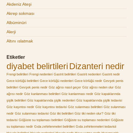
Akdeniz Ateşi
Akrep sokması
Albüminüri
Alerji
Altını ıslatmak
Etiketler
diyabet belirtileri
Dizanteri nedir
Frengi belirtileri
Frengi nedenleri
Gastrit belirtileri
Gastrit nedenleri
Gastrit nedir
Gece körlüğü belirtileri
Gece körlüğü nedenleri
Gece körlüğü nedir
Gevşek penis
belirtileri
Gevşek penis nedir
Göz ağrısı nasıl geçer
Göz ağrısı neden olur
Göz
ağrısı nedir
Göz kanlanması belirtileri
Göz kanlanması nedir
Göz kapaklarında
şişlik belirtileri
Göz kapaklarında şişlik nedenleri
Göz kapaklarında şişlik tedavisi
Göz kaşıntısı nedir
Göz kaşıntısı tedavisi
Göz sulanması belirtileri
Göz sulanması
nedir
Göz sulanması tedavisi
Göz tiki belirtileri
Göz tiki neden olur?
Göz tiki
tedavisi
Göğüste su toplaması belirtileri
Göğüste su toplaması nedenleri
Göğüste
su toplaması nedir
Gıda zehirlenmeleri belirtileri
Gıda zehirlenmeleri tedavisii