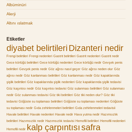
Albüminüri
Alerji
Altını ıslatmak
Etiketler
diyabet belirtileri
Dizanteri nedir
Frengi belirtileri
Frengi nedenleri
Gastrit belirtileri
Gastrit nedenleri
Gastrit nedir
Gece körlüğü belirtileri
Gece körlüğü nedenleri
Gece körlüğü nedir
Gevşek penis
belirtileri
Gevşek penis nedir
Göz ağrısı nasıl geçer
Göz ağrısı neden olur
Göz
ağrısı nedir
Göz kanlanması belirtileri
Göz kanlanması nedir
Göz kapaklarında
şişlik belirtileri
Göz kapaklarında şişlik nedenleri
Göz kapaklarında şişlik tedavisi
Göz kaşıntısı nedir
Göz kaşıntısı tedavisi
Göz sulanması belirtileri
Göz sulanması
nedir
Göz sulanması tedavisi
Göz tiki belirtileri
Göz tiki neden olur?
Göz tiki
tedavisi
Göğüste su toplaması belirtileri
Göğüste su toplaması nedenleri
Göğüste
su toplaması nedir
Gıda zehirlenmeleri belirtileri
Gıda zehirlenmeleri tedavisii
Havale belirtileri
Havale nedenleri
Havale nedir
Hava yutma nedir
Hazımsızlık
belirtileri
Hazımsızlık nedir
Hazımsızlık tedavisi
Hemofili belirtileri
Hemofili nedenleri
kalp çarpıntısı
safra
Hemofili nedir