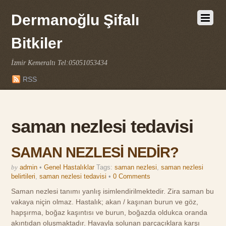
Dermanoğlu Şifalı
Bitkiler
İzmir Kemeraltı Tel:05051053434
RSS
saman nezlesi tedavisi
SAMAN NEZLESİ NEDİR?
by
admin
•
Genel Hastalıklar
Tags:
saman nezlesi
,
saman nezlesi
belirtileri
,
saman nezlesi tedavisi
•
0 Comments
Saman nezlesi tanımı yanlış isimlendirilmektedir. Zira saman bu
vakaya niçin olmaz. Hastalık; akan / kaşınan burun ve göz,
hapşırma, boğaz kaşıntısı ve burun, boğazda oldukca oranda
akıntıdan oluşmaktadır. Havayla solunan parçaçıklara karşı