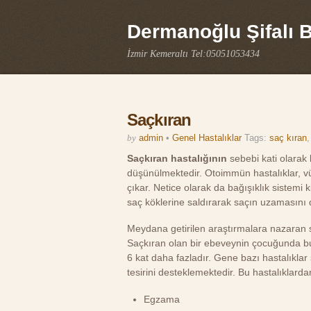
Dermanoğlu Şifalı Bi
İzmir Kemeraltı Tel:05051053434
Saçkıran
by
admin
•
Genel Hastalıklar
Tags:
saç kıran
Saçkıran hastalığının
sebebi kati olarak
düşünülmektedir. Otoimmün hastalıklar, vü
çıkar. Netice olarak da bağışıklık sistemi k
saç köklerine saldırarak saçın uzamasını
Meydana getirilen araştırmalara nazaran sa
Saçkıran olan bir ebeveynin çocuğunda bu
6 kat daha fazladır. Gene bazı hastalıklar
tesirini desteklemektedir. Bu hastalıklardan
Egzama