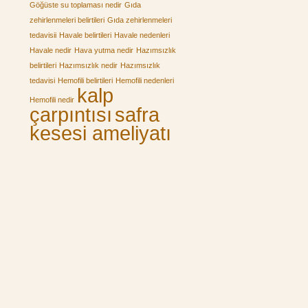
Göğüste su toplaması nedir
Gıda
zehirlenmeleri belirtileri
Gıda zehirlenmeleri
tedavisii
Havale belirtileri
Havale nedenleri
Havale nedir
Hava yutma nedir
Hazımsızlık
belirtileri
Hazımsızlık nedir
Hazımsızlık
tedavisi
Hemofili belirtileri
Hemofili nedenleri
kalp
Hemofili nedir
çarpıntısı
safra
kesesi ameliyatı