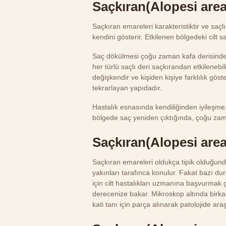
Saçkıran(Alopesi area
Saçkıran emareleri karakteristiktir ve saç
kendini gösterir. Etkilenen bölgedeki cilt sa
Saç dökülmesi çoğu zaman kafa derisinde ad
her türlü saçlı deri saçkırandan etkilenebi
değişkendir ve kişiden kişiye farklılık gös
tekrarlayan yapıdadır.
Hastalık esnasında kendiliğinden iyileşme,
bölgede saç yeniden çıktığında, çoğu za
Saçkıran(Alopesi areat
Saçkıran emareleri oldukça tipik olduğun
yakınları tarafınca konulur. Fakat bazı du
için cilt hastalıkları uzmanına başvurmak g
derecenize bakar. Mikroskop altında birka
kati tanı için parça alınarak patolojide araş