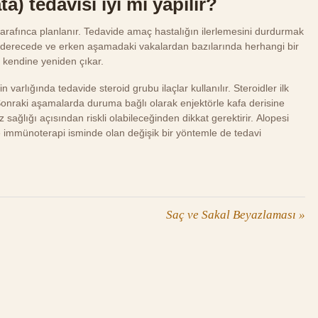
a) tedavisi iyi mi yapılır?
ı tarafınca planlanır. Tedavide amaç hastalığın ilerlemesini durdurmak
fifçe derecede ve erken aşamadaki vakalardan bazılarında herhangi bir
 kendine yeniden çıkar.
n varlığında tedavide steroid grubu ilaçlar kullanılır. Steroidler ilk
nraki aşamalarda duruma bağlı olarak enjektörle kafa derisine
sağlığı açısından riskli olabileceğinden dikkat gerektirir. Alopesi
ve immünoterapi isminde olan değişik bir yöntemle de tedavi
Saç ve Sakal Beyazlaması
»