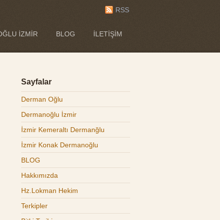
RSS
ĞLU İZMIR
BLOG
İLETIŞIM
Sayfalar
Derman Oğlu
Dermanoğlu İzmir
İzmir Kemeraltı Dermanğlu
İzmir Konak Dermanoğlu
BLOG
Hakkımızda
Hz.Lokman Hekim
Terkipler