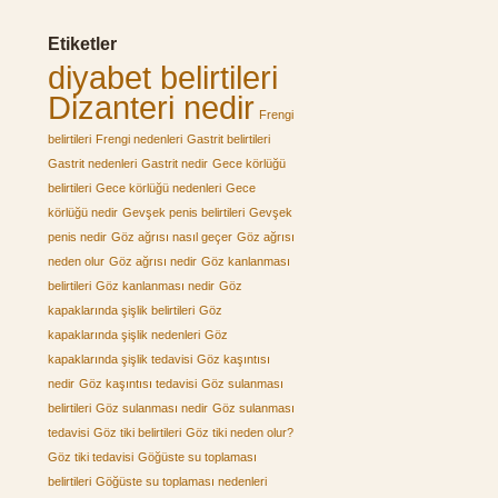
Etiketler
diyabet belirtileri
Dizanteri nedir
Frengi
belirtileri
Frengi nedenleri
Gastrit belirtileri
Gastrit nedenleri
Gastrit nedir
Gece körlüğü
belirtileri
Gece körlüğü nedenleri
Gece
körlüğü nedir
Gevşek penis belirtileri
Gevşek
penis nedir
Göz ağrısı nasıl geçer
Göz ağrısı
neden olur
Göz ağrısı nedir
Göz kanlanması
belirtileri
Göz kanlanması nedir
Göz
kapaklarında şişlik belirtileri
Göz
kapaklarında şişlik nedenleri
Göz
kapaklarında şişlik tedavisi
Göz kaşıntısı
nedir
Göz kaşıntısı tedavisi
Göz sulanması
belirtileri
Göz sulanması nedir
Göz sulanması
tedavisi
Göz tiki belirtileri
Göz tiki neden olur?
Göz tiki tedavisi
Göğüste su toplaması
belirtileri
Göğüste su toplaması nedenleri