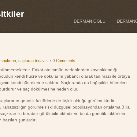
tkiler
DERMAN OĞLU
DERMANO
,
saçkıran
,
saçkıran tedavisi
•
0 Comments
 bilinmemektedir. Fakat otoimmün nedenlerden kaynaklandığı
cudun kendi hücre ve dokularını yabancı olarak tanıması ile ortaya
işinin kendi hücrelerine saldırır. Saçkıranda da bağışıklık hücreleri
 durdurur ve saç dökülmesine neden olur.
çkıranın genetik faktörlerle de ilişkili olduğu görülmektedir.
 rahatsızlığın görülme riski düzgüsel popülasyondan ortalama 3 ila
 saçkıran ile beraber görülebilmektedir ve bu da genetik faktörlerin
 bazıları şunlardır;