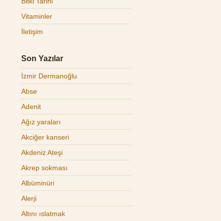
Bitki Tarihi
Vitaminler
İletişim
Son Yazılar
İzmir Dermanoğlu
Abse
Adenit
Ağız yaraları
Akciğer kanseri
Akdeniz Ateşi
Akrep sokması
Albüminüri
Alerji
Altını ıslatmak