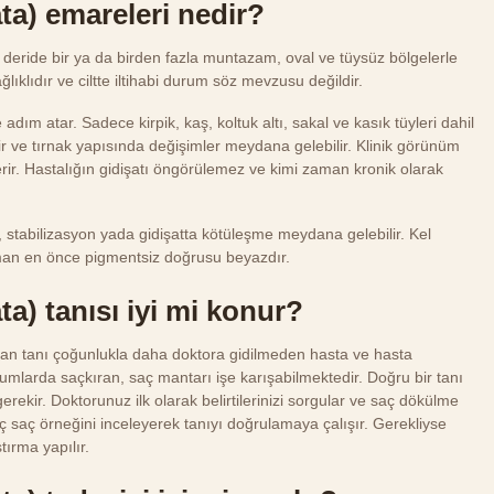
ta) emareleri nedir?
lı deride bir ya da birden fazla muntazam, oval ve tüysüz bölgelerle
ğlıklıdır ve ciltte iltihabi durum söz mevzusu değildir.
ım atar. Sadece kirpik, kaş, koltuk altı, sakal ve kasık tüyleri dahil
lir ve tırnak yapısında değişimler meydana gelebilir. Klinik görünüm
terir. Hastalığın gidişatı öngörülemez ve kimi zaman kronik olarak
 stabilizasyon yada gidişatta kötüleşme meydana gelebilir. Kel
man en önce pigmentsiz doğrusu beyazdır.
a) tanısı iyi mi konur?
dan tanı çoğunlukla daha doktora gidilmeden hasta ve hasta
rumlarda saçkıran, saç mantarı işe karışabilmektedir. Doğru bir tanı
erekir. Doktorunuz ilk olarak belirtilerinizi sorgular ve saç dökülme
ç saç örneğini inceleyerek tanıyı doğrulamaya çalışır. Gerekliyse
tırma yapılır.