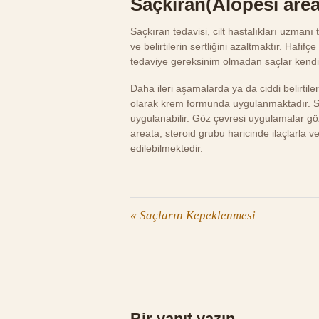
Saçkıran(Alopesi areat
Saçkıran tedavisi, cilt hastalıkları uzman
ve belirtilerin sertliğini azaltmaktır. Ha
tedaviye gereksinim olmadan saçlar kendi
Daha ileri aşamalarda ya da ciddi belirtileri
olarak krem formunda uygulanmaktadır. So
uygulanabilir. Göz çevresi uygulamalar göz 
areata, steroid grubu haricinde ilaçlarla 
edilebilmektedir.
«
Saçların Kepeklenmesi
Bir yanıt yazın