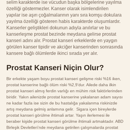
selim karakterde ise vücudun başka bölgelerine yayılma
özelliği göstermezler. Kanser olarak isimlendirilen
yapılar ise aşırı çoğalmalarının yanı sıra komşu dokulara
yayılma özelliği gösteren habis karakterde oluşumlardır.
Kanserler geliştikleri dokunun adıyla anılırlar ve bu
kanserleşme prostat bezinde meydana gelirse prostat
kanseri adını alır. Prostat kanseri erkeklerde en yaygın
görülen kanser tipidir ve akciğer kanserinden sonrasında
kansere bağlı ölümlerde ikinci sırada yer alır.
Prostat Kanseri Niçin Olur?
Bir erkekte yaşam boyu prostat kanseri gelişme riski %16 iken,
prostat kanserine bağlı ölüm riski %2,9’dur. Ailede daha ilkin
prostat kanseri almış ferdin varlığı en mühim risk faktörlerinden
biridir. Yakın ailenizde prostat kanserine yakalanan adam sayısı
ne kadar fazla ise sizin de bu hastalığa yakalanma riskinizde
artış meydana gelmiş anlamına gelir. Sigara içen bireylerde
prostat kanseri görülme ihtimali artar. Yaşın ilerlemesi ile
beraber kişide prostat kanseri görülme ihtimali artmaktadır. ABD
Birleşik Devletleri’nde meydana getirilen çalışmalarda prostat