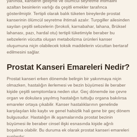
yanında, kanserin gelişme ve ölümcül seyretme ihtimalini
azaltan besinlerin varlığı da çeşitli emekler tarafınca
gösterilmiştir. Tertipli olarak balık tüketen bireylerde prostat
kanserinin ölümcül seyretme ihtimali azalır. Turpgiller ailesinden
sayılan çeşitli sebzelerin (brokoli, karnabahar, lahana, Brüksel
lahanası, pazı, hardal otu) tertipli tüketimiyle beraber bu
sebzelerin vücutta oluşan metabolizma ürünleri kanser
oluşumuna niçin olabilecek toksik maddelerin vücuttan bertaraf
edilmesini sağlar.
Prostat Kanseri Emareleri Nedir?
Prostat kanseri erken dönemde belirgin bir yakınmaya niçin
olmazken, hastalığın ilerlemesi ve bezin büyümesi ile beraber
kişide çeşitli semptomlara neden olur. Geç dönemde ise çevre
organ ve dokulara yayılmış hastalığın tuttuğu organa bakılırsa
emareler ortaya çıkabilir. Kanser hastalıklarının genelinde
karşılaşılan kilo kaybı ve genel halsizlik hali gene bir geç dönem
bulgusudur. Hastalığın ilk aşamalarında prostat bezinin
büyümesi ile beraber cinsel ilişki esnasında kişide ağrılı
boşalma olabilir. Bu duruma ek olarak prostat kanseri emareleri
şunlardır: