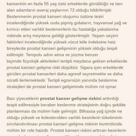
kanserinin en fazla 55 yaş üstü erkeklerde görüldüğü ve tanı
alan adamların averaj yaşlarının 72 olduğu bildirilmiştir.
Beslenmenin prostat kanseri oluşumu üstüne tesiri
incelendiğinde yüksek ısıda pişmiş gıdaların, hayvansal yağ ve
kırmızı etten varlıklı beslenenlerin bu hastalığa yakalanma
riskinde artış meydana geldiği gösterilmiştir. Yaşam seçimi
faktörleri incelendiğinde yüksek vücut kitle indeksine haiz
bireylerde prostat kanseri gelişiminin yüksek olduğu tespit
edilmiştir. Tempolu adım atma ve yüzme benzer
biçimde fizyolojik aktiviteleri tertipli meydana getiren erkeklerde
prostat kanseri gelişme riski düşüktür. Sigara içen erkeklerde
görülen prostat kanserleri daha agresif seyretmekte ve daha
süratli ilerlemektedir. Tertipli egzersizin yanında beslenme
stratejileri de prostat kanseri gelişiminde mühim rol oynar.
Bazı yiyeceklerin
prostat kanser gelişme riskini
arttırdığı
tespit edilmesiyle beraber beslenme stratejisinin doğru şekilde
planlanması da mühim hale gelmiştir. Bilhassa yağ içinde ne
olduğu yüksek ve kolesterolden varlıklı besinlerin tüketiminin
sınırlandırılması prostat kanseri gelişme riskinin kontrolünde
mühim bir role haizdir. Prostat kanseri riskini arttıran besinlerin