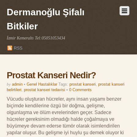
Dermanoğlu Şifalı
Bitkiler
İzmir Kemeraltı Tel:05051053434
RSS
Prostat Kanseri Nedir?
by
admin
•
Genel Hastalıklar
Tags:
prostat kanseri
,
prostat kanseri
belirtileri
,
prostat kanseri tedavisi
•
0 Comments
Vücudu oluşturan hücreler, aynı insan yaşamı benzer
biçimde kendilerine özgü bir doğma, gelişme,
olgunlaşma ve ölüm evrelerinden geçer. Sadece
hücreler gereksinim olmadığı halde çoğalmaya ve
büyümeye devam ederse tümör olarak isimlendirilen
yapılar oluşur. Bu gelişme iyi huylu şu demek oluyor ki