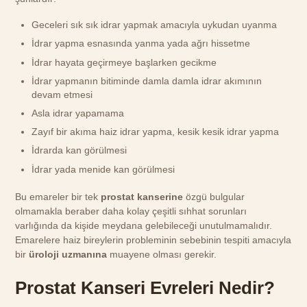
Geceleri sık sık idrar yapmak amacıyla uykudan uyanma
İdrar yapma esnasında yanma yada ağrı hissetme
İdrar hayata geçirmeye başlarken gecikme
İdrar yapmanın bitiminde damla damla idrar akımının
devam etmesi
Asla idrar yapamama
Zayıf bir akıma haiz idrar yapma, kesik kesik idrar yapma
İdrarda kan görülmesi
İdrar yada menide kan görülmesi
Bu emareler bir tek
prostat kanserine
özgü bulgular
olmamakla beraber daha kolay çeşitli sıhhat sorunları
varlığında da kişide meydana gelebileceği unutulmamalıdır.
Emarelere haiz bireylerin probleminin sebebinin tespiti amacıyla
bir
üroloji uzmanına
muayene olması gerekir.
Prostat Kanseri Evreleri Nedir?