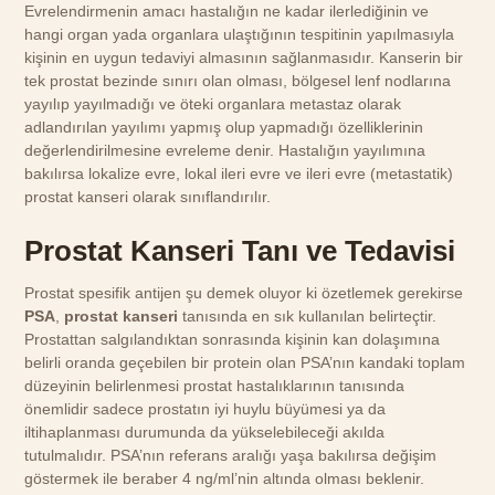
Evrelendirmenin amacı hastalığın ne kadar ilerlediğinin ve
hangi organ yada organlara ulaştığının tespitinin yapılmasıyla
kişinin en uygun tedaviyi almasının sağlanmasıdır. Kanserin bir
tek prostat bezinde sınırı olan olması, bölgesel lenf nodlarına
yayılıp yayılmadığı ve öteki organlara metastaz olarak
adlandırılan yayılımı yapmış olup yapmadığı özelliklerinin
değerlendirilmesine evreleme denir. Hastalığın yayılımına
bakılırsa lokalize evre, lokal ileri evre ve ileri evre (metastatik)
prostat kanseri olarak sınıflandırılır.
Prostat Kanseri Tanı ve Tedavisi
Prostat spesifik antijen şu demek oluyor ki özetlemek gerekirse
PSA
,
prostat kanseri
tanısında en sık kullanılan belirteçtir.
Prostattan salgılandıktan sonrasında kişinin kan dolaşımına
belirli oranda geçebilen bir protein olan PSA’nın kandaki toplam
düzeyinin belirlenmesi prostat hastalıklarının tanısında
önemlidir sadece prostatın iyi huylu büyümesi ya da
iltihaplanması durumunda da yükselebileceği akılda
tutulmalıdır. PSA’nın referans aralığı yaşa bakılırsa değişim
göstermek ile beraber 4 ng/ml’nin altında olması beklenir.