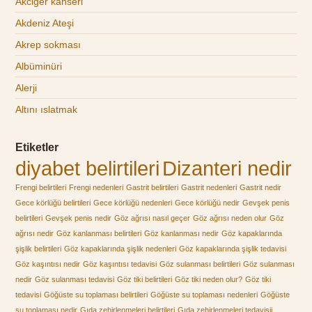
Akciğer kanseri
Akdeniz Ateşi
Akrep sokması
Albüminüri
Alerji
Altını ıslatmak
Etiketler
diyabet belirtileri
Dizanteri nedir
Frengi belirtileri
Frengi nedenleri
Gastrit belirtileri
Gastrit nedenleri
Gastrit nedir
Gece körlüğü belirtileri
Gece körlüğü nedenleri
Gece körlüğü nedir
Gevşek penis
belirtileri
Gevşek penis nedir
Göz ağrısı nasıl geçer
Göz ağrısı neden olur
Göz
ağrısı nedir
Göz kanlanması belirtileri
Göz kanlanması nedir
Göz kapaklarında
şişlik belirtileri
Göz kapaklarında şişlik nedenleri
Göz kapaklarında şişlik tedavisi
Göz kaşıntısı nedir
Göz kaşıntısı tedavisi
Göz sulanması belirtileri
Göz sulanması
nedir
Göz sulanması tedavisi
Göz tiki belirtileri
Göz tiki neden olur?
Göz tiki
tedavisi
Göğüste su toplaması belirtileri
Göğüste su toplaması nedenleri
Göğüste
su toplaması nedir
Gıda zehirlenmeleri belirtileri
Gıda zehirlenmeleri tedavisii