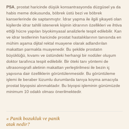
PSA
, prostat haricinde düşük konsantrasyonda düzgüsel ya da
habis meme dokusunda, böbrek üstü bezi ve böbrek
kanserlerinde de saptanmıştır. İdrar yapma ile ilgili şikayeti olan
kişilerde idrar tahlili istenerek kişinin idrarının özellikleri ve ihtiva
ettiği hücre yapıları biyokimyasal analizlerle tespit edilebilir. Kan
ve idrar testlerinin haricinde prostat hastalıklarının tanısında en
mühim aşama dijital rektal muayene olarak adlandırılan
makattan parmakla muayenedir. Bu şekilde prostatın
büyüklüğü, kıvamı ve üstündeki herhangi bir nodüler oluşum
doktor tarafınca tespit edilebilir. Bir öteki tanı yöntemi de
ultrasonografi aletinin makattan yerleştirilmesi ile bezin iç
yapısına dair özelliklerin görüntülenmesidir. Bu görüntüleme
işlemi ile beraber lüzumlu durumlarda tanıya koyma amacıyla
prostat biyopsisi alınmaktadır. Bu biyopsi işleminin günümüzde
minimum 10 odaklı olması önerilmektedir.
«
Panik bozukluk ve panik
atak nedir?