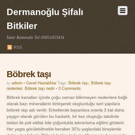
Dermanoğlu Şifalı
Bitkiler
İzmir Kemeraltı Tel:05051053434
RSS
Böbrek taşı
by
admin
•
Genel Hastalıklar
Tags:
Böbrek taşı
,
Böbrek taşı
nedenleri
,
Böbrek taşı nedir
•
0 Comments
Böbrek kanalları içinde çoğu zaman bilinmeyen nedenlere bağlı
olarak bazı minerallerin birleşerek oluşturduğu sert yapılara
böbrek taşı adı verilir. Erkeklerde bayanlara oranla 3 kat daha
yaygın olarak görülen bu hastalık, bir kez oluştuğu takdirde
tedavi ile yok edilse bile çoğunlukla tekrarlama eğilimi gösterir.
Her yaşta görülebilmekle beraber 30’lu yaşlardaki bireylerde