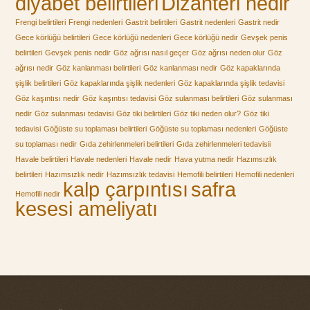
diyabet belirtileri
Dizanteri nedir
Frengi belirtileri
Frengi nedenleri
Gastrit belirtileri
Gastrit nedenleri
Gastrit nedir
Gece körlüğü belirtileri
Gece körlüğü nedenleri
Gece körlüğü nedir
Gevşek penis
belirtileri
Gevşek penis nedir
Göz ağrısı nasıl geçer
Göz ağrısı neden olur
Göz
ağrısı nedir
Göz kanlanması belirtileri
Göz kanlanması nedir
Göz kapaklarında
şişlik belirtileri
Göz kapaklarında şişlik nedenleri
Göz kapaklarında şişlik tedavisi
Göz kaşıntısı nedir
Göz kaşıntısı tedavisi
Göz sulanması belirtileri
Göz sulanması
nedir
Göz sulanması tedavisi
Göz tiki belirtileri
Göz tiki neden olur?
Göz tiki
tedavisi
Göğüste su toplaması belirtileri
Göğüste su toplaması nedenleri
Göğüste
su toplaması nedir
Gıda zehirlenmeleri belirtileri
Gıda zehirlenmeleri tedavisii
Havale belirtileri
Havale nedenleri
Havale nedir
Hava yutma nedir
Hazımsızlık
belirtileri
Hazımsızlık nedir
Hazımsızlık tedavisi
Hemofili belirtileri
Hemofili nedenleri
kalp çarpıntısı
safra
Hemofili nedir
kesesi ameliyatı