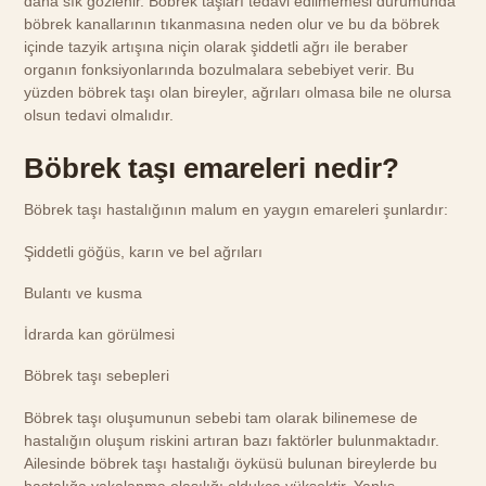
daha sık gözlenir. Böbrek taşları tedavi edilmemesi durumunda
böbrek kanallarının tıkanmasına neden olur ve bu da böbrek
içinde tazyik artışına niçin olarak şiddetli ağrı ile beraber
organın fonksiyonlarında bozulmalara sebebiyet verir. Bu
yüzden böbrek taşı olan bireyler, ağrıları olmasa bile ne olursa
olsun tedavi olmalıdır.
Böbrek taşı emareleri nedir?
Böbrek taşı hastalığının malum en yaygın emareleri şunlardır:
Şiddetli göğüs, karın ve bel ağrıları
Bulantı ve kusma
İdrarda kan görülmesi
Böbrek taşı sebepleri
Böbrek taşı oluşumunun sebebi tam olarak bilinemese de
hastalığın oluşum riskini artıran bazı faktörler bulunmaktadır.
Ailesinde böbrek taşı hastalığı öyküsü bulunan bireylerde bu
hastalığa yakalanma olasılığı oldukça yüksektir. Yanlış