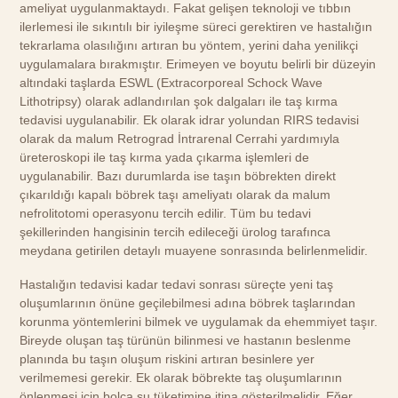
ameliyat uygulanmaktaydı. Fakat gelişen teknoloji ve tıbbın
ilerlemesi ile sıkıntılı bir iyileşme süreci gerektiren ve hastalığın
tekrarlama olasılığını artıran bu yöntem, yerini daha yenilikçi
uygulamalara bırakmıştır. Erimeyen ve boyutu belirli bir düzeyin
altındaki taşlarda ESWL (Extracorporeal Schock Wave
Lithotripsy) olarak adlandırılan şok dalgaları ile taş kırma
tedavisi uygulanabilir. Ek olarak idrar yolundan RIRS tedavisi
olarak da malum Retrograd İntrarenal Cerrahi yardımıyla
üreteroskopi ile taş kırma yada çıkarma işlemleri de
uygulanabilir. Bazı durumlarda ise taşın böbrekten direkt
çıkarıldığı kapalı böbrek taşı ameliyatı olarak da malum
nefrolitotomi operasyonu tercih edilir. Tüm bu tedavi
şekillerinden hangisinin tercih edileceği ürolog tarafınca
meydana getirilen detaylı muayene sonrasında belirlenmelidir.
Hastalığın tedavisi kadar tedavi sonrası süreçte yeni taş
oluşumlarının önüne geçilebilmesi adına böbrek taşlarından
korunma yöntemlerini bilmek ve uygulamak da ehemmiyet taşır.
Bireyde oluşan taş türünün bilinmesi ve hastanın beslenme
planında bu taşın oluşum riskini artıran besinlere yer
verilmemesi gerekir. Ek olarak böbrekte taş oluşumlarının
önlenmesi için bolca su tüketimine itina gösterilmelidir. Eğer