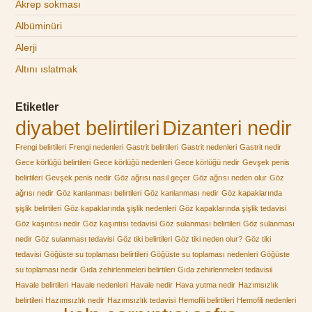
Akrep sokması
Albüminüri
Alerji
Altını ıslatmak
Etiketler
diyabet belirtileri
Dizanteri nedir
Frengi belirtileri
Frengi nedenleri
Gastrit belirtileri
Gastrit nedenleri
Gastrit nedir
Gece körlüğü belirtileri
Gece körlüğü nedenleri
Gece körlüğü nedir
Gevşek penis
belirtileri
Gevşek penis nedir
Göz ağrısı nasıl geçer
Göz ağrısı neden olur
Göz
ağrısı nedir
Göz kanlanması belirtileri
Göz kanlanması nedir
Göz kapaklarında
şişlik belirtileri
Göz kapaklarında şişlik nedenleri
Göz kapaklarında şişlik tedavisi
Göz kaşıntısı nedir
Göz kaşıntısı tedavisi
Göz sulanması belirtileri
Göz sulanması
nedir
Göz sulanması tedavisi
Göz tiki belirtileri
Göz tiki neden olur?
Göz tiki
tedavisi
Göğüste su toplaması belirtileri
Göğüste su toplaması nedenleri
Göğüste
su toplaması nedir
Gıda zehirlenmeleri belirtileri
Gıda zehirlenmeleri tedavisii
Havale belirtileri
Havale nedenleri
Havale nedir
Hava yutma nedir
Hazımsızlık
belirtileri
Hazımsızlık nedir
Hazımsızlık tedavisi
Hemofili belirtileri
Hemofili nedenleri