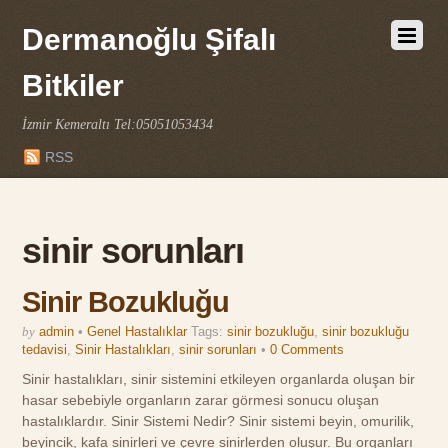
Dermanoğlu Şifalı
Bitkiler
İzmir Kemeraltı Tel:05051053434
RSS
sinir sorunları
Sinir Bozukluğu
by
admin
•
Genel Hastalıklar
Tags:
sinir bozukluğu
,
sinir bozukluğu
tedavisi
,
Sinir Hastalıkları
,
sinir sorunları
•
0 Comments
Sinir hastalıkları, sinir sistemini etkileyen organlarda oluşan bir
hasar sebebiyle organların zarar görmesi sonucu oluşan
hastalıklardır. Sinir Sistemi Nedir? Sinir sistemi beyin, omurilik,
beyincik, kafa sinirleri ve çevre sinirlerden oluşur. Bu organları