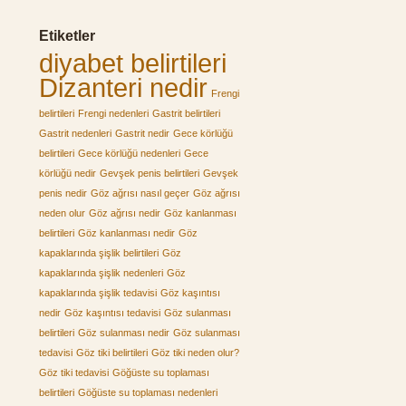
Etiketler
diyabet belirtileri
Dizanteri nedir
Frengi
belirtileri
Frengi nedenleri
Gastrit belirtileri
Gastrit nedenleri
Gastrit nedir
Gece körlüğü
belirtileri
Gece körlüğü nedenleri
Gece
körlüğü nedir
Gevşek penis belirtileri
Gevşek
penis nedir
Göz ağrısı nasıl geçer
Göz ağrısı
neden olur
Göz ağrısı nedir
Göz kanlanması
belirtileri
Göz kanlanması nedir
Göz
kapaklarında şişlik belirtileri
Göz
kapaklarında şişlik nedenleri
Göz
kapaklarında şişlik tedavisi
Göz kaşıntısı
nedir
Göz kaşıntısı tedavisi
Göz sulanması
belirtileri
Göz sulanması nedir
Göz sulanması
tedavisi
Göz tiki belirtileri
Göz tiki neden olur?
Göz tiki tedavisi
Göğüste su toplaması
belirtileri
Göğüste su toplaması nedenleri