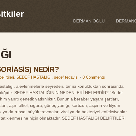
tkiler
DERMAN OĞLU
DERMANO
ĞI
SORİASİS) NEDİR?
elirtileri
,
SEDEF HASTALIĞI
,
sedef tedavisi
•
0 Comments
 hastalığı, alevlenmelerle seyreden, tanısı konulduktan sonrasında
stalığıdır. SEDEF HASTALIĞININ NEDENLERİ NELERDİR? “Sedef
him yanıtı genetik yatkınlıktır. Bununla beraber yaşam şartları,
kları, aşırı alkol, sigara, güneş yanığı, kortizon, aspirin ve lityum
ojik ya da ruhsal büyük travmalar, viral ya da bakteriyel enfeksiyonlar
ın tetiklenmesine niçin olmaktadır. SEDEF HASTALIĞI BELİRTİLERİ