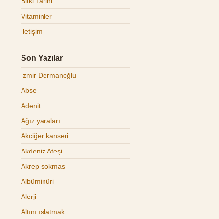
Bitki Tarihi
Vitaminler
İletişim
Son Yazılar
İzmir Dermanoğlu
Abse
Adenit
Ağız yaraları
Akciğer kanseri
Akdeniz Ateşi
Akrep sokması
Albüminüri
Alerji
Altını ıslatmak