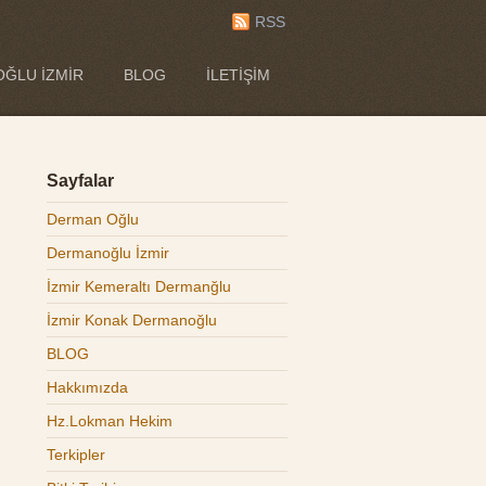
RSS
ĞLU İZMIR
BLOG
İLETIŞIM
Sayfalar
Derman Oğlu
Dermanoğlu İzmir
İzmir Kemeraltı Dermanğlu
İzmir Konak Dermanoğlu
BLOG
Hakkımızda
Hz.Lokman Hekim
Terkipler