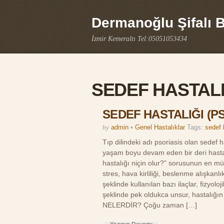
Dermanoğlu Şifalı Bi
İzmir Kemeraltı Tel:05051053434
SEDEF HASTALI
SEDEF HASTALIĞI (P
by
admin
•
Genel Hastalıklar
Tags:
sedef b
Tıp dilindeki adı psoriasis olan sedef
yaşam boyu devam eden bir deri ha
hastalığı niçin olur?” sorusunun en mü
stres, hava kirliliği, beslenme alışkanlı
şeklinde kullanılan bazı ilaçlar, fizyol
şeklinde pek oldukca unsur, hastalığ
NELERDİR? Çoğu zaman […]