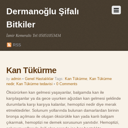
Dermanoğlu Şifalı
Bitkiler
İzmir Kemeraltı Tel:05051053434
RSS
Kan Tükürme
by
admin
•
Genel Hastalıklar
Tags:
Kan Tükürme
,
Kan Tükürme
nedir
,
Kan Tükürme tedavisi
•
0 Comments
Öksürürken kan gelmesi yaşayanlar, balgamda kan ile
karşılaşanlar ya da gece uyurken ağızdan kan gelmesi şeklinde
durumlarla karşı karşıya kalanlar, hemoptizi nedir diye merak
etmektedirler. Solunum yollarında bulunan damarlardan birinin
bronşa açılması ile oluşan öksürükle kan yada kanlı balgam
çıkarmak, hemoptizi ne demek sorusunun yanıtıdır. Hemoptizi,