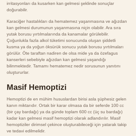
irritasyonları da kusarken kan gelmesi şeklinde sonuçlar
doğurabilir.
Karaciğer hastalıkları da hematemez yaşanmasına ve ağızdan
kan gelmesi durumunun yaşanmasına niçin olabilir. Ara sıra
yutak borusu yırtılmalarında da kanamalar görülebilir.
Çoğunlukla fazla alkol tüketimi sonucunda oluşan şiddetli
kusma ya da yoğun öksürük sonucu yutak borusu yırtılmaları
görülür. Öte taraftan nadiren de olsa mide ya da özefagus
kanserleri sebebiyle ağızdan kan gelmesi yaşandığı
bilinmektedir. Tamamı hematemez nedir sorusunun yanıtını
oluştururlar.
Masif Hemoptizi
Hemoptizi de en mühim hususlardan birisi asla şüphesiz gelen
kanın miktarıdır. Ortak bir karar olmasa da bir seferde 100 cc
(bir çay bardağı) ya da günde toplam 600 cc (üç su bardağı)
kadar kan gelmesi masif hemoptizi olarak adlandırılır. Masif
hemoptiziler dirimsel çekince oluşturabileceği için yatarak takip
ve tedavi edilmelidir.