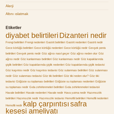
Alerji
Altını ıslatmak
Etiketler
diyabet belirtileri
Dizanteri nedir
Frengi belirtileri
Frengi nedenleri
Gastrit belirtileri
Gastrit nedenleri
Gastrit nedir
Gece körlüğü belirtileri
Gece körlüğü nedenleri
Gece körlüğü nedir
Gevşek penis
belirtileri
Gevşek penis nedir
Göz ağrısı nasıl geçer
Göz ağrısı neden olur
Göz
ağrısı nedir
Göz kanlanması belirtileri
Göz kanlanması nedir
Göz kapaklarında
şişlik belirtileri
Göz kapaklarında şişlik nedenleri
Göz kapaklarında şişlik tedavisi
Göz kaşıntısı nedir
Göz kaşıntısı tedavisi
Göz sulanması belirtileri
Göz sulanması
nedir
Göz sulanması tedavisi
Göz tiki belirtileri
Göz tiki neden olur?
Göz tiki
tedavisi
Göğüste su toplaması belirtileri
Göğüste su toplaması nedenleri
Göğüste
su toplaması nedir
Gıda zehirlenmeleri belirtileri
Gıda zehirlenmeleri tedavisii
Havale belirtileri
Havale nedenleri
Havale nedir
Hava yutma nedir
Hazımsızlık
belirtileri
Hazımsızlık nedir
Hazımsızlık tedavisi
Hemofili belirtileri
Hemofili nedenleri
kalp çarpıntısı
safra
Hemofili nedir
kesesi ameliyatı