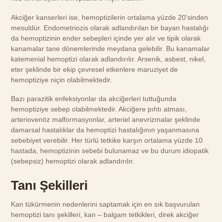
Akciğer kanserleri ise, hemoptizilerin ortalama yüzde 20’sinden
mesuldür. Endometriozis olarak adlandırılan bir bayan hastalığı
da hemoptizinin ender sebepleri içinde yer alır ve tipik olarak
kanamalar tane dönemlerinde meydana gelebilir. Bu kanamalar
katemenial hemoptizi olarak adlandırılır. Arsenik, asbest, nikel,
eter şeklinde bir ekip çevresel etkenlere maruziyet de
hemoptiziye niçin olabilmektedir.
Bazı parazitik enfeksiyonlar da akciğerleri tuttuğunda
hemoptiziye sebep olabilmektedir. Akciğere pıhtı atması,
arteriovenöz malformasyonlar, arteriel anevrizmalar şeklinde
damarsal hastalıklar da hemoptizi hastalığının yaşanmasına
sebebiyet verebilir. Her türlü tetkike karşın ortalama yüzde 10
hastada, hemoptizinin sebebi bulunamaz ve bu durum idiopatik
(sebepsiz) hemoptizi olarak adlandırılır.
Tanı Şekilleri
Kan tükürmenin nedenlerini saptamak için en sık başvurulan
hemoptizi tanı şekilleri, kan – balgam tetkikleri, direk akciğer