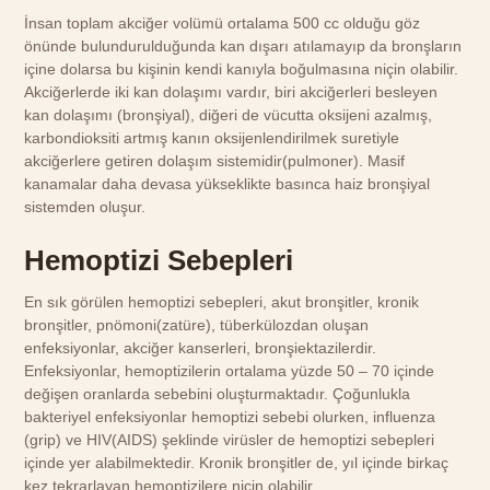
İnsan toplam akciğer volümü ortalama 500 cc olduğu göz
önünde bulundurulduğunda kan dışarı atılamayıp da bronşların
içine dolarsa bu kişinin kendi kanıyla boğulmasına niçin olabilir.
Akciğerlerde iki kan dolaşımı vardır, biri akciğerleri besleyen
kan dolaşımı (bronşiyal), diğeri de vücutta oksijeni azalmış,
karbondioksiti artmış kanın oksijenlendirilmek suretiyle
akciğerlere getiren dolaşım sistemidir(pulmoner). Masif
kanamalar daha devasa yükseklikte basınca haiz bronşiyal
sistemden oluşur.
Hemoptizi Sebepleri
En sık görülen hemoptizi sebepleri, akut bronşitler, kronik
bronşitler, pnömoni(zatüre), tüberkülozdan oluşan
enfeksiyonlar, akciğer kanserleri, bronşiektazilerdir.
Enfeksiyonlar, hemoptizilerin ortalama yüzde 50 – 70 içinde
değişen oranlarda sebebini oluşturmaktadır. Çoğunlukla
bakteriyel enfeksiyonlar hemoptizi sebebi olurken, influenza
(grip) ve HIV(AIDS) şeklinde virüsler de hemoptizi sebepleri
içinde yer alabilmektedir. Kronik bronşitler de, yıl içinde birkaç
kez tekrarlayan hemoptizilere niçin olabilir.