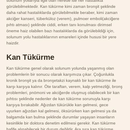
solunum yollarıyla ilgili olan nerede ise her hastalıkta
görülebilmektedir. Kan tükürme kimi zaman bronşit şeklinde
daha rahat hastalıklarda görülebilmekle beraber, kimi zaman
akciğer kanseri, tüberküloz (verem), pulmoer emboli(akciğere
pıhtı atması) şeklinde ciddi, erken tanı konulması dirimsel
öneme haiz olabilen bazı hastalıklarda da görülebildiği için,
solunum yolu hastalıklarının emareleri içinde hususi bir yere
haizdir.
Kan Tükürme
Kan tükürme genel olarak solunum yolunda yaşanmış olan
problemlerin bir sonucu olarak karşımıza çıkar. Çoğunlukla
kronik bronşit ya da bronşetakzi kaynaklı bir kan tükürme ile
karşı karşıya kalınır. Öte taraftan, verem, kalp yetmezliği, bronş
problemleri, pnömoni ve akciğerde oluşmuş olabilecek bir kan
pıhtısı şeklinde nedenler de kan tükürme sorunuyla karşı
karşıya bırakabilir. Ağızdan tükürükle kan gelmesi, gece
uyurken ağızdan kal gelmesi, öksürürken kan gelmesi ya da
balgamda kan bulma şeklinde durumlar yaşayan insanların
kesinlikle bir doktora denetim edilmesi gerekir. Kan tükürme
hafife alınabilecek bir durum değildir. Ara sıra kan tükürme