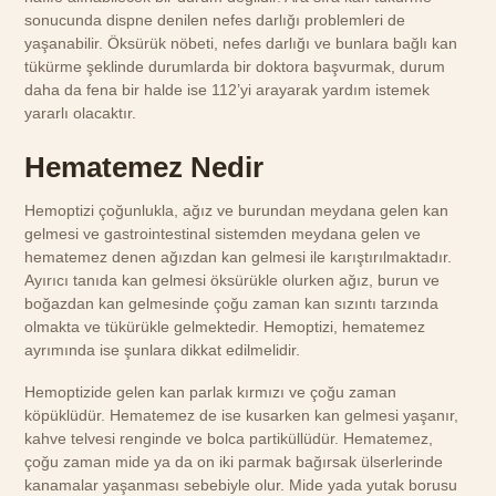
sonucunda dispne denilen nefes darlığı problemleri de
yaşanabilir. Öksürük nöbeti, nefes darlığı ve bunlara bağlı kan
tükürme şeklinde durumlarda bir doktora başvurmak, durum
daha da fena bir halde ise 112’yi arayarak yardım istemek
yararlı olacaktır.
Hematemez Nedir
Hemoptizi çoğunlukla, ağız ve burundan meydana gelen kan
gelmesi ve gastrointestinal sistemden meydana gelen ve
hematemez denen ağızdan kan gelmesi ile karıştırılmaktadır.
Ayırıcı tanıda kan gelmesi öksürükle olurken ağız, burun ve
boğazdan kan gelmesinde çoğu zaman kan sızıntı tarzında
olmakta ve tükürükle gelmektedir. Hemoptizi, hematemez
ayrımında ise şunlara dikkat edilmelidir.
Hemoptizide gelen kan parlak kırmızı ve çoğu zaman
köpüklüdür. Hematemez de ise kusarken kan gelmesi yaşanır,
kahve telvesi renginde ve bolca partiküllüdür. Hematemez,
çoğu zaman mide ya da on iki parmak bağırsak ülserlerinde
kanamalar yaşanması sebebiyle olur. Mide yada yutak borusu